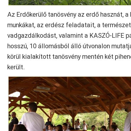
Az Erdőkerülő tanösvény az erdő hasznát, a 
munkákat, az erdész feladatait, a természe
vadgazdálkodást, valamint a KASZÓ-LIFE pá
hosszú, 10 állomásból álló útvonalon mutatj
körül kialakított tanösvény mentén két pihenő
került.