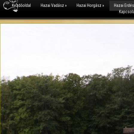
Kezdőoldal
Hazai Vadász
»
Hazai Horgász
»
Hazai Erdé
Kapcsol