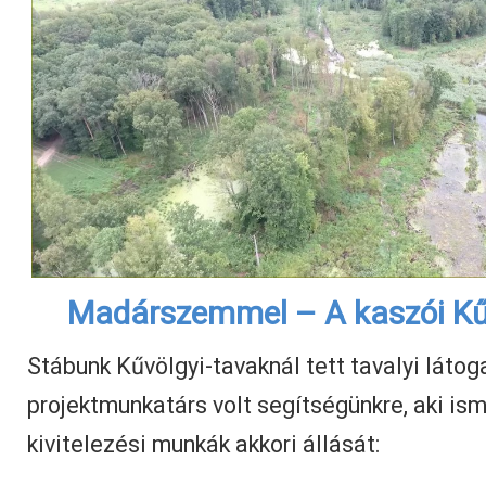
Madárszemmel – A kaszói Kű
Stábunk Kűvölgyi-tavaknál tett tavalyi látog
projektmunkatárs volt segítségünkre, aki ism
kivitelezési munkák akkori állását: