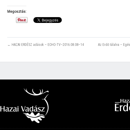
Megosztás:
← HAZAI ERDÉSZ adások – ECHO-TV–2016.08.08–14
Az Erdő tálalva – Egé