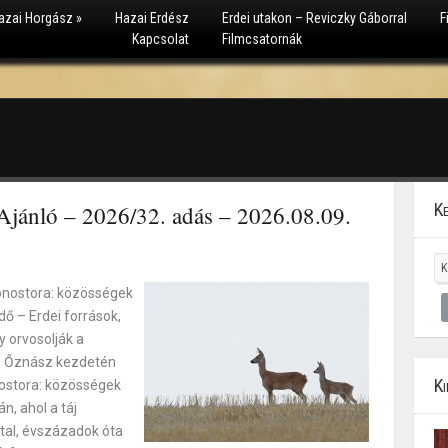
azai Horgász
»
Hazai Erdész
Erdei utakon – Reviczky Gáborral
F
Kapcsolat
Filmcsatornák
Ke
jánló – 2026/32. adás – 2026.08.09.
nostora: közösségek
ő – Erdei források,
y orvosolják a
 – Őznász kezdetén
Ki
stora: közösségek
n, ahol a táj
ttal, évszázadok óta