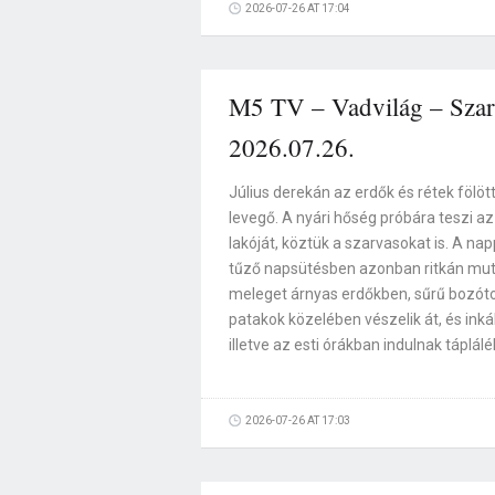
2026-07-26 AT 17:04
M5 TV – Vadvilág – Szarv
2026.07.26.
Július derekán az erdők és rétek fölöt
levegő. A nyári hőség próbára teszi az
lakóját, köztük a szarvasokat is. A na
tűző napsütésben azonban ritkán mut
meleget árnyas erdőkben, sűrű bozót
patakok közelében vészelik át, és inká
illetve az esti órákban indulnak táplálé
2026-07-26 AT 17:03