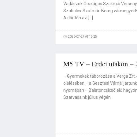
Vadászok Országos Szakmai Versenyé
Szabolcs-Szatmár-Bereg vármegyei B
A döntőn az […]
2026-07-27 AT 15:25
M5 TV – Erdei utakon – 
– Gyermekek táborozása a Verga Zrt.-
ölelésében – a Gesztesi Várnál jártun
nyomában – Balatoncsicsó élő hagyom
Szarvasaink július végén