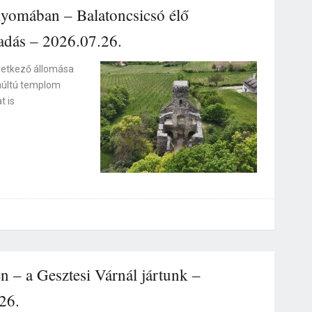
omában – Balatoncsicsó élő
adás – 2026.07.26.
vetkező állomása
múltú templom
t is
 – a Gesztesi Várnál jártunk –
26.