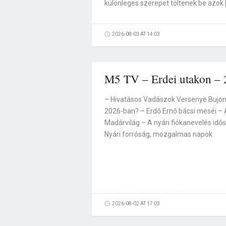
különleges szerepet töltenek be azok 
2026-08-03 AT 14:03
M5 TV – Erdei utakon – 
– Hivatásos Vadászok Versenye Bujon –
2026-ban? – Erdő Ernő bácsi meséi –
Madárvilág – A nyári fiókanevelés idő
Nyári forróság, mozgalmas napok
2026-08-02 AT 17:03