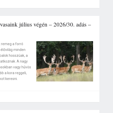
asaink július végén – 2026/30. adás –
t remeg a forró
 élővilág minden
ppalok hosszúak, a
atkoznak. A nagy
osokban vagy hűvös
bb a kora reggeli,
kot keresni.