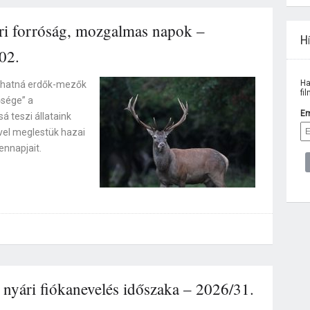
i forróság, mozgalmas napok –
Hí
02.
Ha
allhatná erdők-mezők
fi
ősége” a
Em
 teszi állataink
vel meglestük hazai
nnapjait.
yári fiókanevelés időszaka – 2026/31.