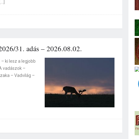
[…]
2026/31. adás – 2026.08.02.
 ki lesz a legjobb
 A vadászok –
szaka – Vadvilág –