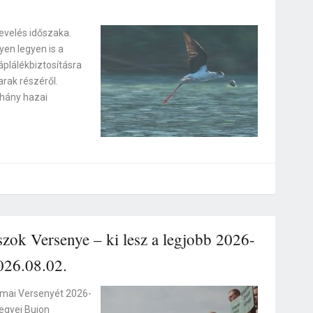
evelés időszaka.
yen legyen is a
áplálékbiztosításra
rak részéről.
éhány hazai
ok Versenye – ki lesz a legjobb 2026-
026.08.02.
mai Versenyét 2026-
egyei Bujon