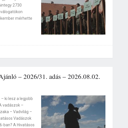
mintegy 2730
 válogatókon
akember mérhette
jánló – 2026/31. adás – 2026.08.02.
 ki lesz a legjobb
 A vadászok –
szaka – Vadvilág –
vatásos Vadászok
26-ban? A Hivatásos