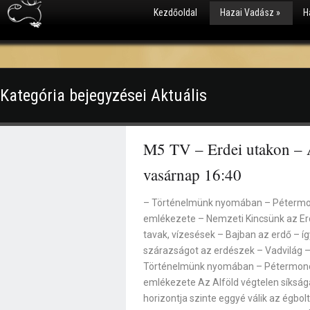
Kezdőoldal
Hazai Vadász
»
H
Kategória bejegyzései Aktuális
M5 TV – Erdei utakon – A
vasárnap 16:40
– Történelmünk nyomában – Pétermo
emlékezete – Nemzeti Kincsünk az Erd
tavak, vízesések – Bajban az erdő – íg
szárazságot az erdészek – Vadvilág
Történelmünk nyomában – Pétermono
emlékezete Az Alföld végtelen síkságá
horizontja szinte eggyé válik az égbol