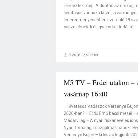
rendezték meg. A döntőn az ország 
hivatásos vadásza közül, a vármegyei
legeredményesebben szereplő 19 sz
össze elméleti és gyakorlati tudását.
2026-08-02 AT 17:00
M5 TV – Erdei utakon – A
vasárnap 16:40
– Hivatásos Vadászok Versenye Bujon –
2026-ban? – Erdő Ernő bácsi meséi –
Madárvilág – A nyári fiókanevelés idő
Nyári forróság, mozgalmas napok Hi
Versenye Bujon – ki lesz a legjobb 20