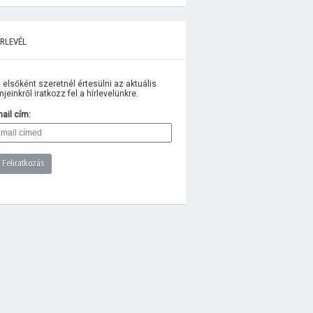
rlevél
 elsőként szeretnél értesülni az aktuális
lmjeinkről iratkozz fel a hírlevelünkre.
ail cím: