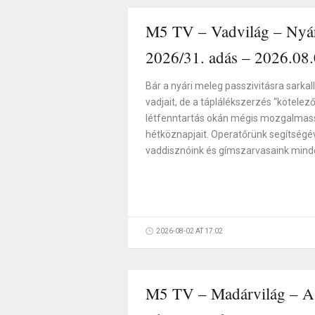
M5 TV – Vadvilág – Nyár
2026/31. adás – 2026.08.
Bár a nyári meleg passzivitásra sark
vadjait, de a táplálékszerzés “kötelez
létfenntartás okán mégis mozgalmassá
hétköznapjait. Operatőrünk segítségé
vaddisznóink és gímszarvasaink minde
2026-08-02 AT 17:02
M5 TV – Madárvilág – A n