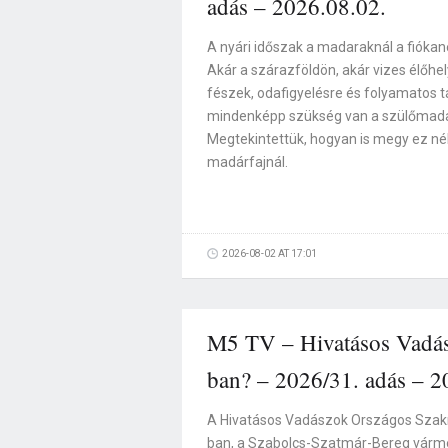
adás – 2026.08.02.
A nyári időszak a madaraknál a fiókan
Akár a szárazföldön, akár vizes élőhel
fészek, odafigyelésre és folyamatos t
mindenképp szükség van a szülőmada
Megtekintettük, hogyan is megy ez n
madárfajnál.
2026-08-02 AT 17:01
M5 TV – Hivatásos Vadász
ban? – 2026/31. adás – 2
A Hivatásos Vadászok Országos Szak
ban, a Szabolcs-Szatmár-Bereg várm