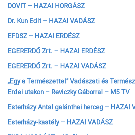
DOVIT – HAZAI HORGÁSZ
Dr. Kun Edit – HAZAI VADÁSZ
EFDSZ – HAZAI ERDÉSZ
EGERERDŐ Zrt. – HAZAI ERDÉSZ
EGERERDŐ Zrt. – HAZAI VADÁSZ
„Egy a Természettel” Vadászati és Természe
Erdei utakon – Reviczky Gáborral – M5 TV
Esterházy Antal galánthai herceg – HAZAI
Esterházy-kastély – HAZAI VADÁSZ