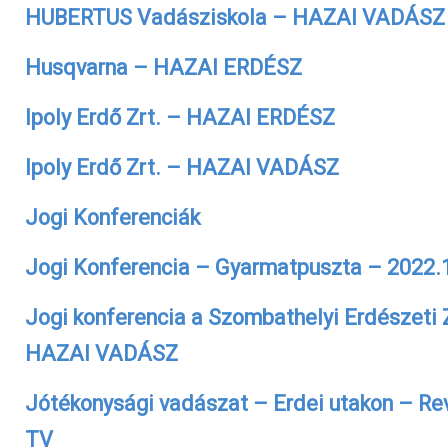
HUBERTUS Vadásziskola – HAZAI VADÁSZ
Husqvarna – HAZAI ERDÉSZ
Ipoly Erdő Zrt. – HAZAI ERDÉSZ
Ipoly Erdő Zrt. – HAZAI VADÁSZ
Jogi Konferenciák
Jogi Konferencia – Gyarmatpuszta – 2022.
Jogi konferencia a Szombathelyi Erdészeti Z
HAZAI VADÁSZ
Jótékonysági vadászat – Erdei utakon – Re
TV