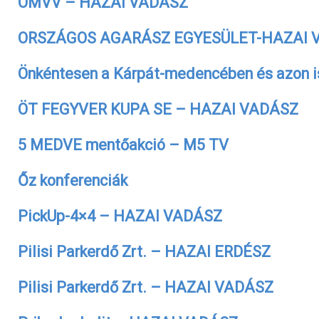
OMVV – HAZAI VADÁSZ
ORSZÁGOS AGARÁSZ EGYESÜLET-HAZAI 
Önkéntesen a Kárpát-medencében és azon is
ÖT FEGYVER KUPA SE – HAZAI VADÁSZ
5 MEDVE mentőakció – M5 TV
Őz konferenciák
PickUp-4×4 – HAZAI VADÁSZ
Pilisi Parkerdő Zrt. – HAZAI ERDÉSZ
Pilisi Parkerdő Zrt. – HAZAI VADÁSZ