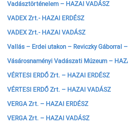
Vadásztörténelem – HAZAI VADÁSZ
VADEX Zrt.- HAZAI ERDÉSZ
VADEX Zrt.- HAZAI VADÁSZ
Vallás – Erdei utakon – Reviczky Gáborral 
Vásárosnaményi Vadászati Múzeum – HA
VÉRTESI ERDŐ Zrt. – HAZAI ERDÉSZ
VÉRTESI ERDŐ Zrt. – HAZAI VADÁSZ
VERGA Zrt. – HAZAI ERDÉSZ
VERGA Zrt. – HAZAI VADÁSZ