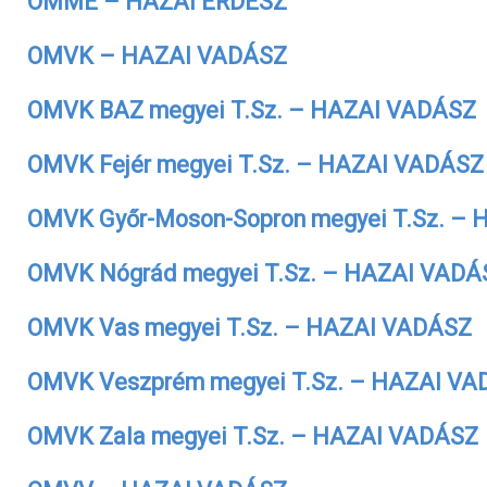
OMME – HAZAI ERDÉSZ
OMVK – HAZAI VADÁSZ
OMVK BAZ megyei T.Sz. – HAZAI VADÁSZ
OMVK Fejér megyei T.Sz. – HAZAI VADÁSZ
OMVK Győr-Moson-Sopron megyei T.Sz. –
OMVK Nógrád megyei T.Sz. – HAZAI VADÁ
OMVK Vas megyei T.Sz. – HAZAI VADÁSZ
OMVK Veszprém megyei T.Sz. – HAZAI V
OMVK Zala megyei T.Sz. – HAZAI VADÁSZ