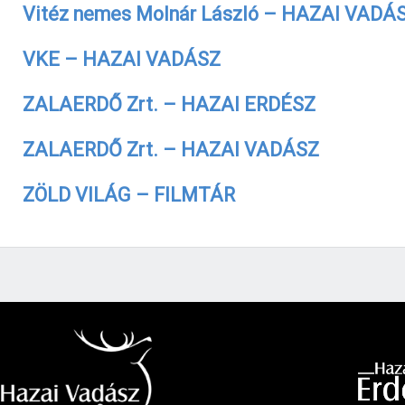
Vitéz nemes Molnár László – HAZAI VADÁ
VKE – HAZAI VADÁSZ
ZALAERDŐ Zrt. – HAZAI ERDÉSZ
ZALAERDŐ Zrt. – HAZAI VADÁSZ
ZÖLD VILÁG – FILMTÁR