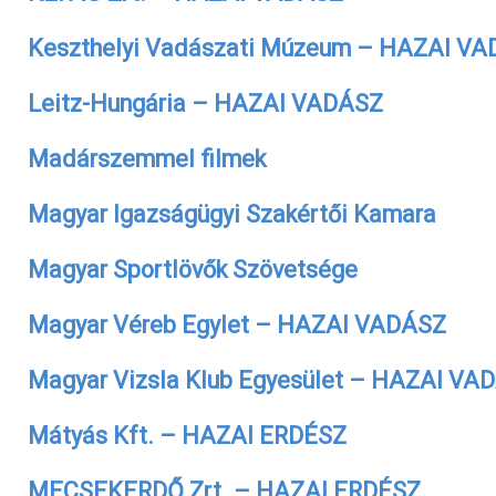
Keszthelyi Vadászati Múzeum – HAZAI V
Leitz-Hungária – HAZAI VADÁSZ
Madárszemmel filmek
Magyar Igazságügyi Szakértői Kamara
Magyar Sportlövők Szövetsége
Magyar Véreb Egylet – HAZAI VADÁSZ
Magyar Vizsla Klub Egyesület – HAZAI VA
Mátyás Kft. – HAZAI ERDÉSZ
MECSEKERDŐ Zrt. – HAZAI ERDÉSZ