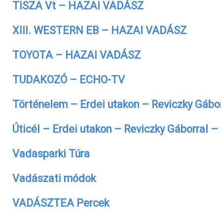
TISZA Vt – HAZAI VADÁSZ
XIII. WESTERN EB – HAZAI VADÁSZ
TOYOTA – HAZAI VADÁSZ
TUDAKOZÓ – ECHO-TV
Történelem – Erdei utakon – Reviczky Gábo
Úticél – Erdei utakon – Reviczky Gáborral 
Vadasparki Túra
Vadászati módok
VADÁSZTEA Percek