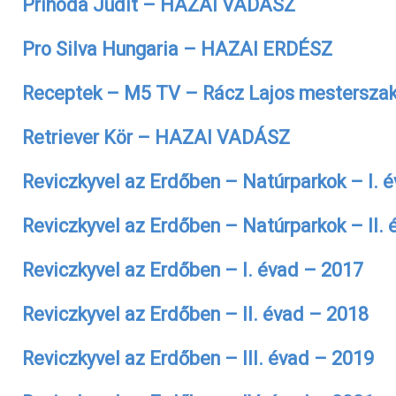
Prihoda Judit – HAZAI VADÁSZ
Pro Silva Hungaria – HAZAI ERDÉSZ
Receptek – M5 TV – Rácz Lajos mestersza
Retriever Kör – HAZAI VADÁSZ
Reviczkyvel az Erdőben – Natúrparkok – I. 
Reviczkyvel az Erdőben – Natúrparkok – II.
Reviczkyvel az Erdőben – I. évad – 2017
Reviczkyvel az Erdőben – II. évad – 2018
Reviczkyvel az Erdőben – III. évad – 2019