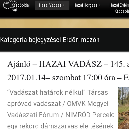
Kezdőoldal
Hazai Vadász
»
Hazai Horgász
»
Hazai Erdé
Kapcsol
Kategória bejegyzései Erdőn-mezőn
Ajánló – HAZAI VADÁSZ – 145. a
2017.01.14– szombat 17:00 óra 
“Vadászat határok nélkül” Társas
apróvad vadászat / OMVK Megyei
Vadászati Fórum / NIMRÓD Percek:
egy rekord dámszarvas elejtésének