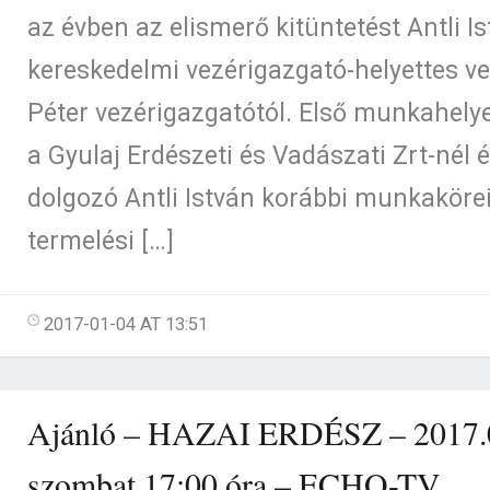
az évben az elismerő kitüntetést Antli I
kereskedelmi vezérigazgató-helyettes ve
Péter vezérigazgatótól. Első munkahelye
a Gyulaj Erdészeti és Vadászati Zrt-nél é
dolgozó Antli István korábbi munkakörei
termelési […]
2017-01-04 AT 13:51
Ajánló – HAZAI ERDÉSZ – 2017.
szombat 17:00 óra – ECHO-TV