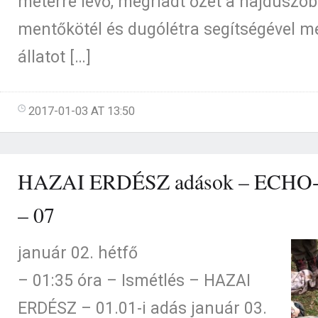
méterre lévő, megriadt őzet a hajdúszob
mentőkötél és dugólétra segítségével m
állatot […]
2017-01-03 AT 13:50
HAZAI ERDÉSZ adások – ECHO-T
– 07
január 02. hétfő
– 01:35 óra – Ismétlés – HAZAI
ERDÉSZ – 01.01-i adás január 03.