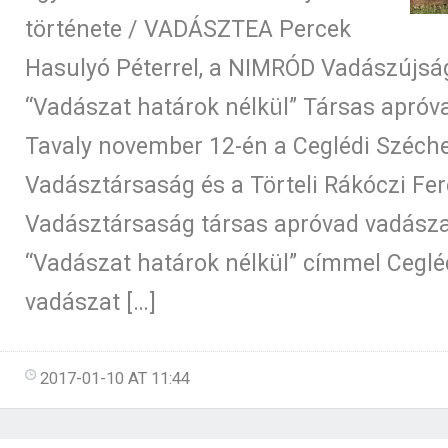
története / VADÁSZTEA Percek
Hasulyó Péterrel, a NIMRÓD Vadászújság
“Vadászat határok nélkül” Társas apróv
Tavaly november 12-én a Ceglédi Széch
Vadásztársaság és a Törteli Rákóczi Fe
Vadásztársaság társas apróvad vadásza
“Vadászat határok nélkül” címmel Ceglé
vadászat […]
2017-01-10 AT 11:44