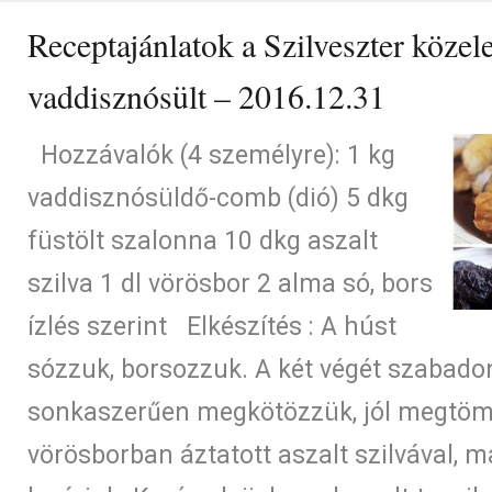
Receptajánlatok a Szilveszter közele
vaddisznósült – 2016.12.31
Hozzávalók (4 személyre): 1 kg
vaddisznósüldő-comb (dió) 5 dkg
füstölt szalonna 10 dkg aszalt
szilva 1 dl vörösbor 2 alma só, bors
ízlés szerint Elkészítés : A húst
sózzuk, borsozzuk. A két végét szabado
sonkaszerűen megkötözzük, jól megtö
vörösborban áztatott aszalt szilvával, ma