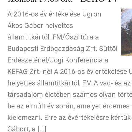
A 2016-os év értékelése Ugron
Ákos Gábor helyettes
államtitkártól, FM/Őszi túra a
Budapesti Erdőgazdaság Zrt. Süttői
Erdészeténél/Jogi Konferencia a
KEFAG Zrt.-nél A 2016-os év értékelése
helyettes államtitkártól, FM A vad- és 
társadalom életében számos olyan törté
be az elmúlt év során, amelyet érdemes f
kielemezni. Erre az évértékelésre kértük
Gábort, a […]