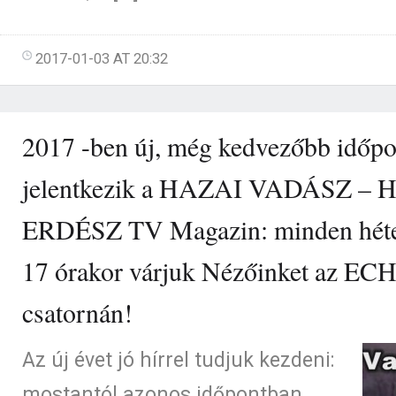
2017-01-03 AT 20:32
2017 -ben új, még kedvezőbb időp
jelentkezik a HAZAI VADÁSZ –
ERDÉSZ TV Magazin: minden hét
17 órakor várjuk Nézőinket az E
csatornán!
Az új évet jó hírrel tudjuk kezdeni:
mostantól azonos időpontban,