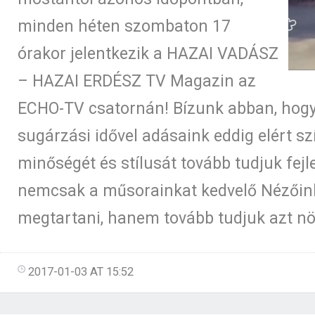
minden héten szombaton 17
órakor jelentkezik a HAZAI VADÁSZ
– HAZAI ERDÉSZ TV Magazin az
ECHO-TV csatornán! Bízunk abban, hog
sugárzási idővel adásaink eddig elért sz
minőségét és stílusát tovább tudjuk fejl
nemcsak a műsorainkat kedvelő Nézőin
megtartani, hanem tovább tudjuk azt növ
2017-01-03 AT 15:52