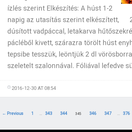
ízlés szerint Elkészítés: A húst 1-2
napig az utasítás szerint elkészített, 2
dúsított vadpáccal, letakarva hűtőszekré
pácléből kivett, szárazra törölt húst en
tepsibe tesszük, leöntjük 2 dl vörösborra
szeletelt szalonnával. Fóliával lefedve s
2016-12-30 AT 08:54
← Previous
1
343
344
346
347
376
…
345
…