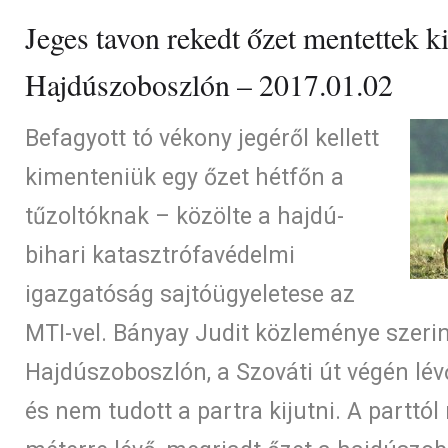
Jeges tavon rekedt őzet mentettek ki
Hajdúszoboszlón – 2017.01.02
Befagyott tó vékony jegéről kellett
kimenteniük egy őzet hétfőn a
tűzoltóknak – közölte a hajdú-
bihari katasztrófavédelmi
igazgatóság sajtóügyeletese az
MTI-vel. Bányay Judit közleménye szerint
Hajdúszoboszlón, a Szováti út végén lévő
és nem tudott a partra kijutni. A parttól