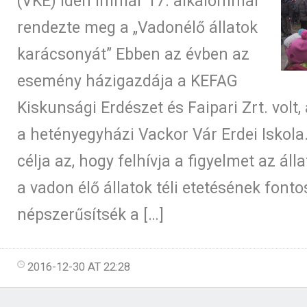
(VKE) idén immár 17. alkalommal
rendezte meg a „Vadonélő állatok
karácsonyát” Ebben az évben az
esemény házigazdája a KEFAG
Kiskunsági Erdészet és Faipari Zrt. volt,
a hetényegyházi Vackor Vár Erdei Iskola
célja az, hogy felhívja a figyelmet az áll
a vadon élő állatok téli etetésének font
népszerűsítsék a […]
2016-12-30 AT 22:28