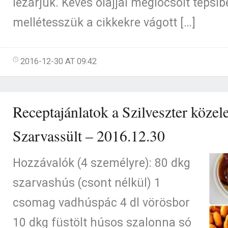
lezárjuk. Kevés olajjal meglocsolt tepsib
mellétesszük a cikkekre vágott […]
2016-12-30 AT 09:42
Receptajánlatok a Szilveszter közele
Szarvassült – 2016.12.30
Hozzávalók (4 személyre): 80 dkg
szarvashús (csont nélkül) 1
csomag vadhúspác 4 dl vörösbor
10 dkg füstölt húsos szalonna só