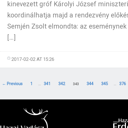
kinevezett gróf Károlyi József miniszteri 
koordinálhatja majd a rendezvény előkés
Semjén Zsolt elmondta: az eseménynek i
[…]
2017-02-02 AT 15:26
← Previous
1
341
342
344
345
376
…
343
…