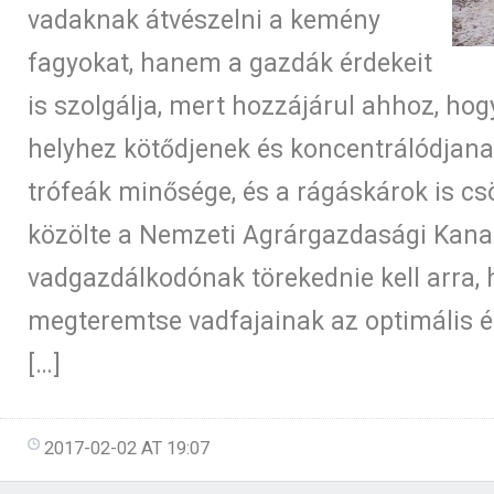
vadaknak átvészelni a kemény
fagyokat, hanem a gazdák érdekeit
is szolgálja, mert hozzájárul ahhoz, hog
helyhez kötődjenek és koncentrálódjanak
trófeák minősége, és a rágáskárok is c
közölte a Nemzeti Agrárgazdasági Kana
vadgazdálkodónak törekednie kell arra,
megteremtse vadfajainak az optimális él
[…]
2017-02-02 AT 19:07