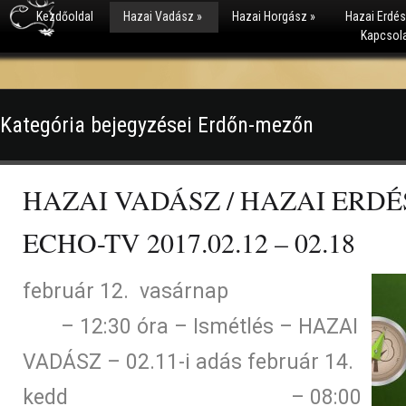
Kezdőoldal
Hazai Vadász
»
Hazai Horgász
»
Hazai Erdé
Kapcsol
Kategória bejegyzései Erdőn-mezőn
HAZAI VADÁSZ / HAZAI ERDÉS
ECHO-TV 2017.02.12 – 02.18
február 12. vasárnap
– 12:30 óra – Ismétlés – HAZAI
VADÁSZ – 02.11-i adás február 14.
kedd – 08:00