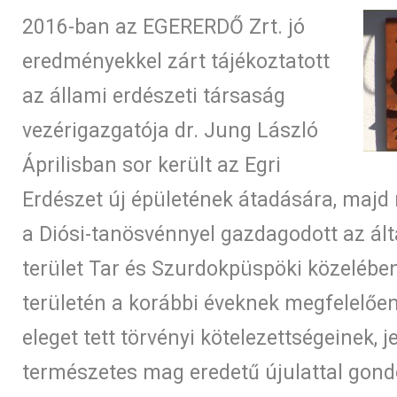
2016-ban az EGERERDŐ Zrt. jó
eredményekkel zárt tájékoztatott
az állami erdészeti társaság
vezérigazgatója dr. Jung László
Áprilisban sor került az Egri
Erdészet új épületének átadására, majd
a Diósi-tanösvénnyel gazdagodott az ált
terület Tar és Szurdokpüspöki közelébe
területén a korábbi éveknek megfelelőe
eleget tett törvényi kötelezettségeinek, 
természetes mag eredetű újulattal gond