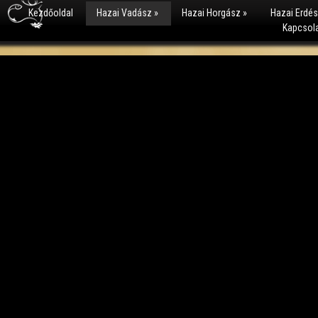
Kezdőoldal
Hazai Vadász
»
Hazai Horgász
»
Hazai Erdé
Kapcsol