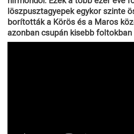
hírmondói. Ezek a több ezer éve 
löszpusztagyepek egykor szinte 
borították a Körös és a Maros közö
azonban csupán kisebb foltokban