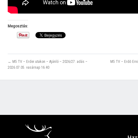
Megosztás:
← M5 TV – Erdei utakon – Ajánló – 2026/27. adás –
M5 TV – Erdő Ern
2026.07.05. vasárnap 16:40