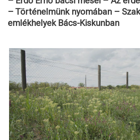
– Erdő Ernő bácsi meséi – Az erd
– Történelmünk nyomában – Szakr
emlékhelyek Bács-Kiskunban