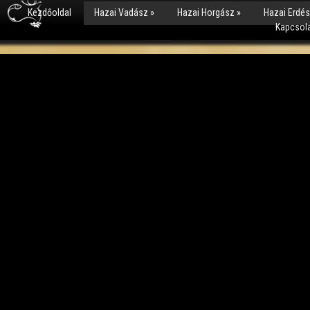
Kezdőoldal
Hazai Vadász
»
Hazai Horgász
»
Hazai Erdé
Kapcsol