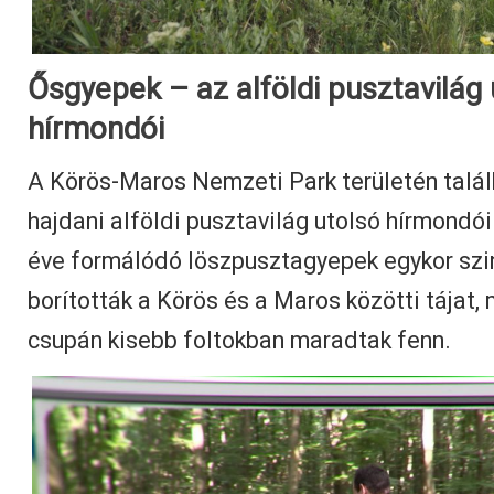
Ősgyepek – az alföldi pusztavilág 
hírmondói
A Körös-Maros Nemzeti Park területén talá
hajdani alföldi pusztavilág utolsó hírmondói
éve formálódó löszpusztagyepek egykor sz
borították a Körös és a Maros közötti tájat
csupán kisebb foltokban maradtak fenn.