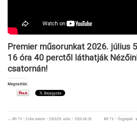
Premier műsorunkat 2026. július 5
16 óra 40 perctől láthatják Nézői
csatornán!
Megosztás:
← M5 TV – Erdei utakon – 2026/26. adás – 2026.06.28.
M5 TV – Ősgyepek - az