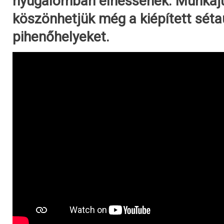
nyugalomban élhessenek. Munkáj
köszönhetjük még a kiépített séta
pihenőhelyeket.