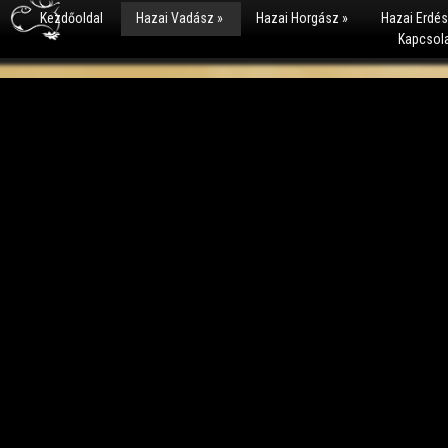
Kezdőoldal
Hazai Vadász
»
Hazai Horgász
»
Hazai Erdé
Kapcsol