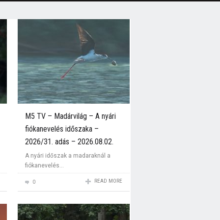
hagyományai – 2026/30. adás –
2026.07.26.
2026-07-26
M5 TV – Erdők ölelésében – a
Gesztesi Várnál jártunk –
2026/30. adás – 2026.07.26.
2026-07-26
M5 TV – Madárvilág – A nyári
fiókanevelés időszaka –
2026/31. adás – 2026.08.02.
A nyári időszak a madaraknál a
fiókanevelés...
READ MORE
0