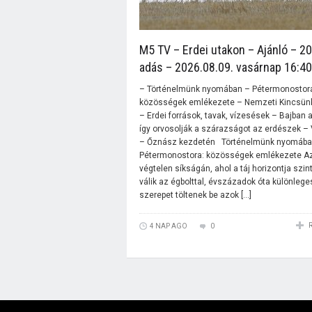
M5 TV – Erdei utakon – Ajánló – 2
adás – 2026.08.09. vasárnap 16:40
– Történelmünk nyomában – Pétermonostor
közösségek emlékezete – Nemzeti Kincsünk
– Erdei források, tavak, vízesések – Bajban 
így orvosolják a szárazságot az erdészek – 
– Őznász kezdetén Történelmünk nyomába
Pétermonostora: közösségek emlékezete Az
végtelen síkságán, ahol a táj horizontja szi
válik az égbolttal, évszázadok óta különlege
szerepet töltenek be azok […]
4 NAP AGO
0