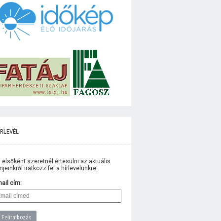
rlevél
 elsőként szeretnél értesülni az aktuális
lmjeinkről iratkozz fel a hírlevelünkre.
ail cím: