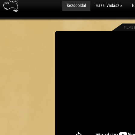
Kezdőoldal
Hazai Vadász
»
H
FILME