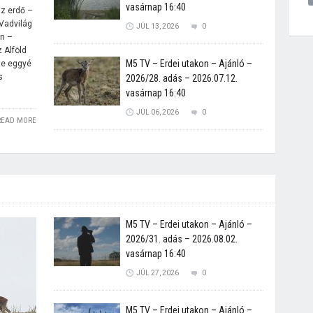
vasárnap 16:40
az erdő –
Vadvilág
JÚL 13, 2026
0
n –
 Alföld
M5 TV – Erdei utakon – Ajánló –
nte eggyé
s
2026/28. adás – 2026.07.12.
vasárnap 16:40
JÚL 06, 2026
0
READ MORE
M5 TV – Erdei utakon – Ajánló –
2026/31. adás – 2026.08.02.
vasárnap 16:40
JÚL 27, 2026
0
M5 TV – Erdei utakon – Ajánló –