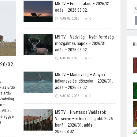
M5 TV – Erdei utakon – 2026/31.
adás – 2026.08.02.
AUG 02, 2026
0
M5 TV – Vadvilág – Nyári forróság,
mozgalmas napok – 2026/31.
Ki
adás – 2026.08.02.
AUG 02, 2026
0
026/32.
M5 TV – Madárvilág – A nyári
fiókanevelés időszaka – 2026/31.
a:
adás – 2026.08.02.
 az Erdő
az erdő –
AUG 02, 2026
0
Vadvilág
n –
 Alföld
M5 TV – Hivatásos Vadászok
nte eggyé
Versenye – ki lesz a legjobb 2026-
s
ban? – 2026/31. adás –
2026.08.02.