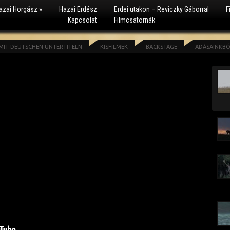
azai Horgász
»
Hazai Erdész
Erdei utakon – Reviczky Gáborral
F
Kapcsolat
Filmcsatornák
 MIT DEUTSCHEN UNTERTITELN
KISFILMEK
BACKSTAGE
ADÁSAINKB