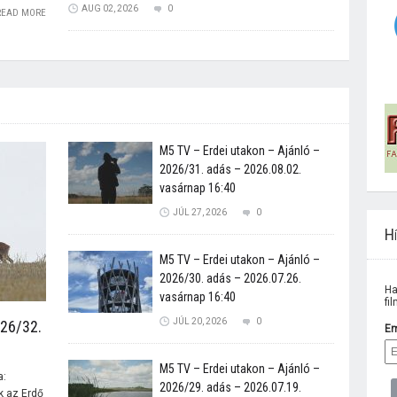
AUG 02, 2026
0
READ MORE
M5 TV – Erdei utakon – Ajánló –
2026/31. adás – 2026.08.02.
vasárnap 16:40
JÚL 27, 2026
0
Hí
M5 TV – Erdei utakon – Ajánló –
2026/30. adás – 2026.07.26.
Ha
vasárnap 16:40
fi
JÚL 20, 2026
0
026/32.
Em
M5 TV – Erdei utakon – Ajánló –
a:
2026/29. adás – 2026.07.19.
 az Erdő