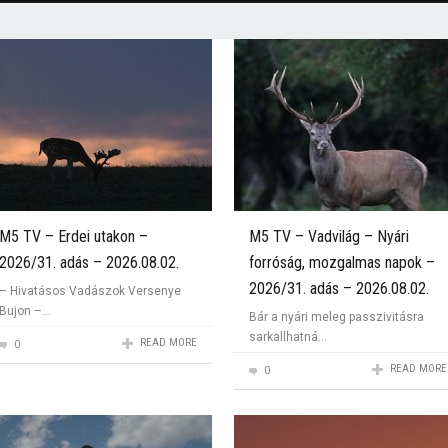
M5 TV – Erdei utakon –
M5 TV – Vadvilág – Nyári
2026/31. adás – 2026.08.02.
forróság, mozgalmas napok –
2026/31. adás – 2026.08.02.
– Hivatásos Vadászok Versenye
Bujon –...
Bár a nyári meleg passzivitásra
sarkallhatná...
READ MORE
0
READ MORE
0