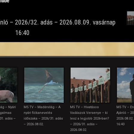
ánló – 2026/32. adás – 2026.08.09. vasárnap
16:40
ág – Nyári
M5 TV – Madárvilág – A
M5 TV – Hivatásos
M5 TV – Er
zgalmas
nyári fiókanevelés
Vadászok Versenye – ki
Ajánló – 20
31. adás –
időszaka – 2026/31. adás
lesz a legjobb 2026-ban?
2026.08.02.
– 2026.08.02.
– 2026/31. adás –
16:40
2026.08.02.