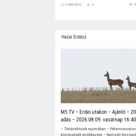
4 NAP AGO
0
Hazai Erdész
M5 TV – Erdei utakon – Ajánló – 2
adás – 2026.08.09. vasárnap 16:40
– Történelmünk nyomában – Pétermonostor
közösségek emlékezete – Nemzeti Kincsünk