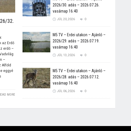
2026/30. adás – 2026.07.26.
vasárnap 16:40
JÚL 20, 2026
0
026/32.
M5 TV – Erdei utakon – Ajánló –
a:
2026/29. adás – 2026.07.19.
 az Erdő
vasárnap 16:40
az erdő –
Vadvilág
JÚL 13, 2026
0
n –
 Alföld
M5 TV – Erdei utakon – Ajánló –
nte eggyé
s
2026/28. adás – 2026.07.12.
vasárnap 16:40
JÚL 06, 2026
0
READ MORE