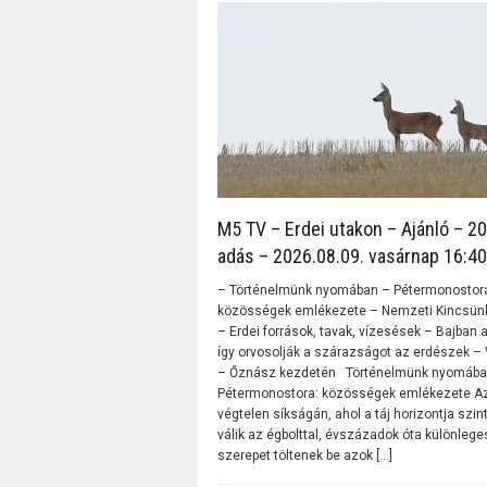
M5 TV – Erdei utakon – Ajánló – 2
adás – 2026.08.09. vasárnap 16:40
– Történelmünk nyomában – Pétermonostor
közösségek emlékezete – Nemzeti Kincsünk
– Erdei források, tavak, vízesések – Bajban 
így orvosolják a szárazságot az erdészek – 
– Őznász kezdetén Történelmünk nyomába
Pétermonostora: közösségek emlékezete Az
végtelen síkságán, ahol a táj horizontja szi
válik az égbolttal, évszázadok óta különlege
szerepet töltenek be azok […]