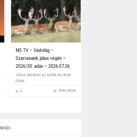
M5 TV – Vadvilág –
Szarvasaink július végén –
2026/30. adás – 2026.07.26.
Július derekán az erdők és rétek
fölött...
READ MORE
0
resés