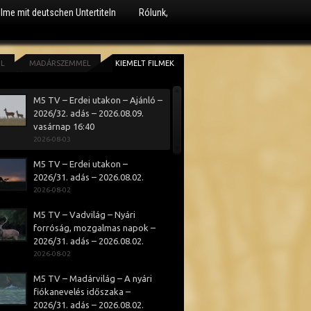
ilme mit deutschen Untertiteln
Rólunk,
ÓL
MADÁRSZEMMEL
KIEMELT FILMEK
M5 TV – Erdei utakon – Ajánló –
2026/32. adás – 2026.08.09.
vasárnap 16:40
2026-08-03
M5 TV – Erdei utakon –
2026/31. adás – 2026.08.02.
2026-08-02
M5 TV – Vadvilág – Nyári
forróság, mozgalmas napok –
2026/31. adás – 2026.08.02.
2026-08-02
M5 TV – Madárvilág – A nyári
fiókanevelés időszaka –
2026/31. adás – 2026.08.02.