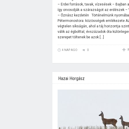
– Erdei források, tavak, vízesések – Bajban 
így orvosolják a szárazságot az erdészek – 
– Őznász kezdetén Történelmünk nyomába
Pétermonostora: közösségek emlékezete Az
végtelen síkságán, ahol a táj horizontja szi
válik az égbolttal, évszázadok óta különlege
szerepet töltenek be azok […]
4 NAP AGO
0
Hazai Horgász