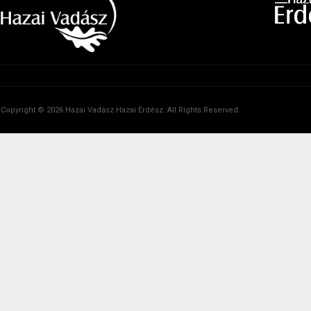
Copyright © 2026 Hazai Vadász Hazai Erdész. All Rights Reserved.