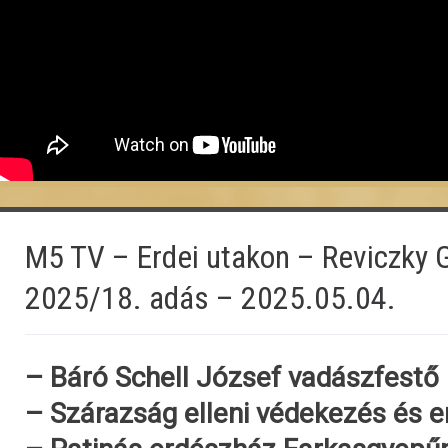
M5 TV – Erdei utakon – Reviczky 
2025/18. adás – 2025.05.04.
– Báró Schell József vadászfest
– Szárazság elleni védekezés és e