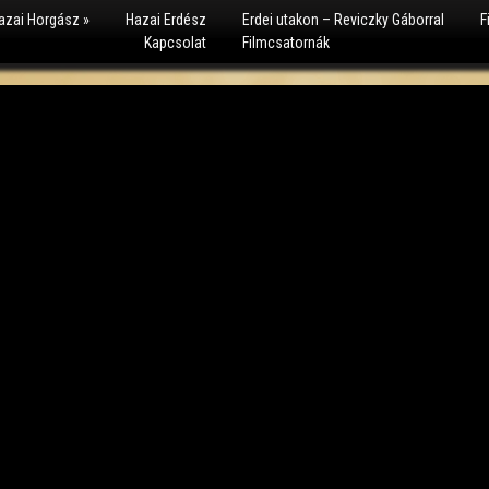
azai Horgász
»
Hazai Erdész
Erdei utakon – Reviczky Gáborral
F
Kapcsolat
Filmcsatornák