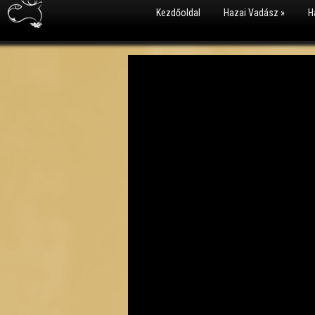
Kezdőoldal
Hazai Vadász
»
H