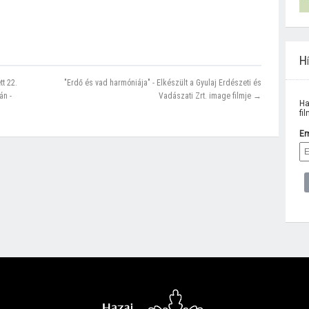
Hí
t 22.
"Erdő és vad harmóniája" - Elkészült a Gyulaj Erdészeti és
án -
Vadászati Zrt. image filmje →
Ha
fi
Em