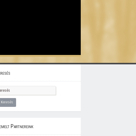
resés
emelt Partnereink