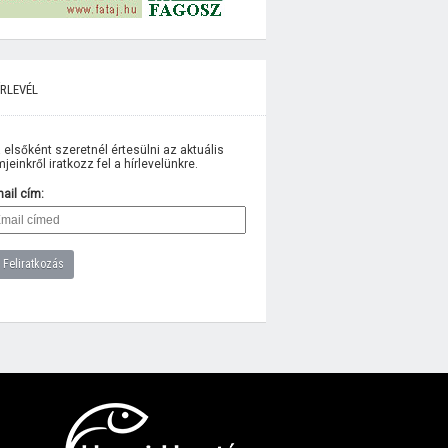
rlevél
 elsőként szeretnél értesülni az aktuális
lmjeinkről iratkozz fel a hírlevelünkre.
ail cím: