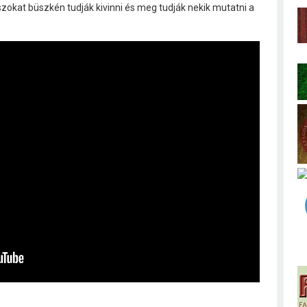
okat büszkén tudják kivinni és meg tudják nekik mutatni a