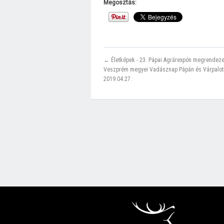
Megosztás:
← Életképek - 23. Pápai Agrárexpón megrendezet
Veszprém megyei Vadásznap Pápán és Várpalot
2019.04.27.