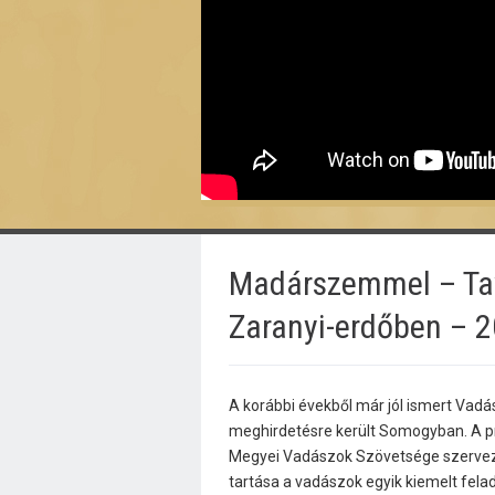
Madárszemmel – Tav
Zaranyi-erdőben – 2
A korábbi évekből már jól ismert Vad
meghirdetésre került Somogyban. A
Megyei Vadászok Szövetsége szervezte
tartása a vadászok egyik kiemelt felad