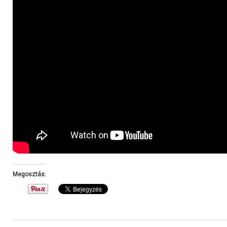
Megosztás: