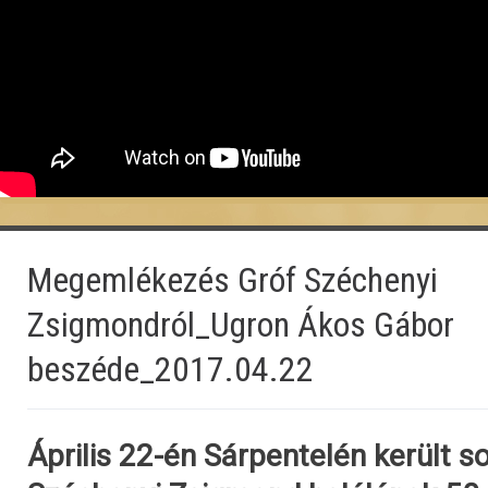
Megemlékezés Gróf Széchenyi
Zsigmondról_Ugron Ákos Gábor
beszéde_2017.04.22
Április 22-én Sárpentelén került s