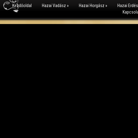
Kezdőoldal
Hazai Vadász
»
Hazai Horgász
»
Hazai Erdé
Kapcsol