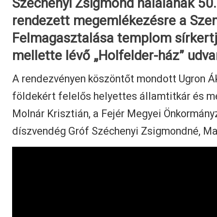
Széchenyi Zsigmond halálának 50.
rendezett megemlékezésre a Szen
Felmagasztalása templom sírkert
mellette lévő „Holfelder-ház” udva
A rendezvényen köszöntőt mondott Ugron Á
földekért felelős helyettes államtitkár és m
Molnár Krisztián, a Fejér Megyei Önkormány
díszvendég Gróf Széchenyi Zsigmondné, Man