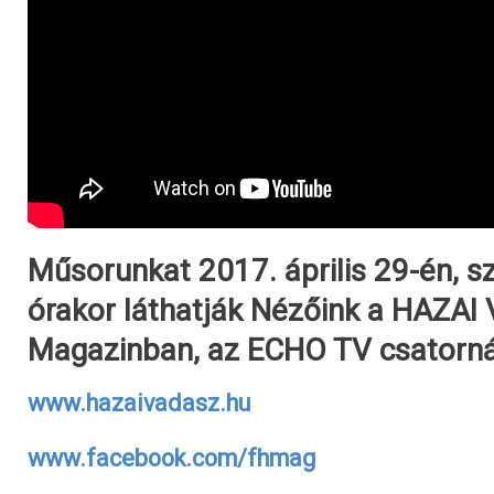
Műsorunkat 2017. április 29-én, 
órakor láthatják Nézőink a HAZA
Magazinban, az ECHO TV csatorná
www.hazaivadasz.hu
www.facebook.com/fhmag