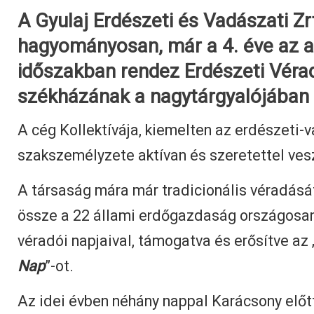
A Gyulaj Erdészeti és Vadászati Zr
hagyományosan, már a 4. éve az a
időszakban rendez Erdészeti Vérad
székházának a nagytárgyalójában
A cég Kollektívája, kiemelten az erdészeti-
szakszemélyzete aktívan és szeretettel ves
A társaság mára már tradicionális véradásá
össze a 22 állami erdőgazdaság országosan
véradói napjaival, támogatva és erősítve az 
Nap
”-ot.
Az idei évben néhány nappal Karácsony előtt