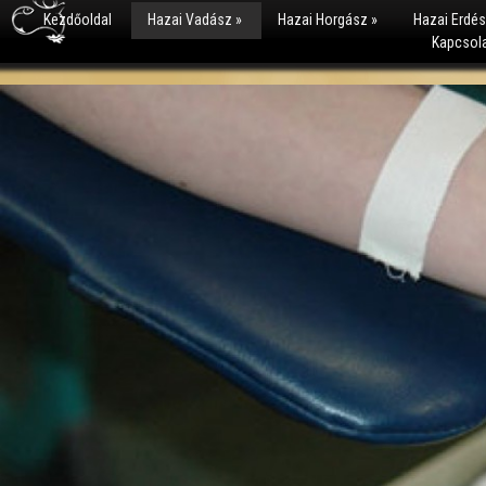
Kezdőoldal
Hazai Vadász
»
Hazai Horgász
»
Hazai Erdé
Kapcsol