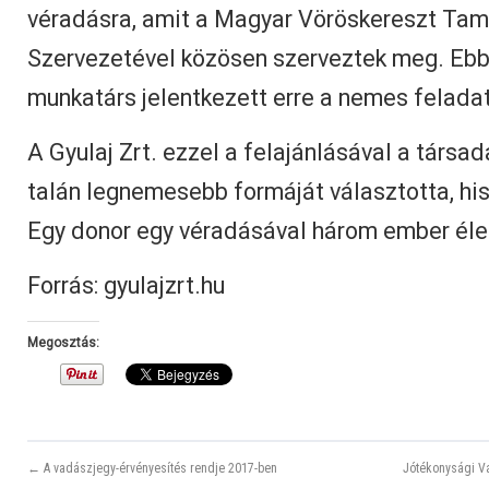
véradásra, amit a Magyar Vöröskereszt Tamá
Szervezetével közösen szerveztek meg. Ebb
munkatárs jelentkezett erre a nemes feladat
A Gyulaj Zrt. ezzel a felajánlásával a társa
talán legnemesebb formáját választotta, h
Egy donor egy véradásával három ember éle
Forrás: gyulajzrt.hu
Megosztás:
← A vadászjegy-érvényesítés rendje 2017-ben
Jótékonysági V