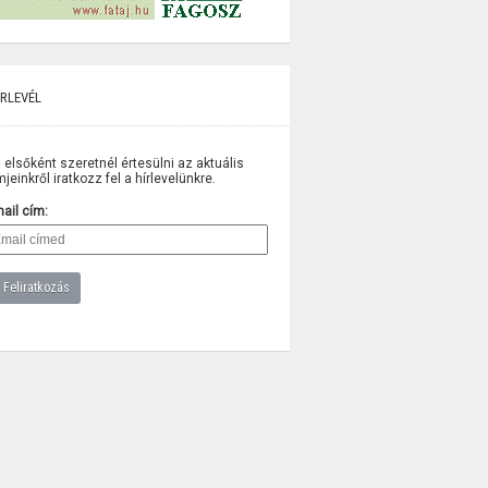
rlevél
 elsőként szeretnél értesülni az aktuális
lmjeinkről iratkozz fel a hírlevelünkre.
ail cím: