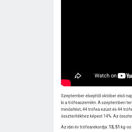
Szeptember elsejétől október első napja
ki a trófeaszemlén. A szeptemberi te
minősítést, 44 trófea ezüst és 44 tró
összterítékhez képest 14%. Az összter
Az idei év trófearekordja:
13, 51
kg-os 