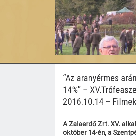
“Az aranyérmes arán
14%” – XV.Trófeasze
2016.10.14 – Filmek
A Zalaerdő Zrt. XV. alk
október 14-én, a Szentp