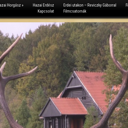
azai Horgász
»
Hazai Erdész
Erdei utakon – Reviczky Gáborral
F
Kapcsolat
Filmcsatornák