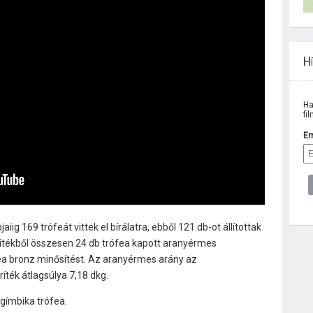
Hí
Ha
fi
Em
iig 169 trófeát vittek el bírálatra, ebből 121 db-ot állítottak
rítékből összesen 24 db trófea kapott aranyérmes
fea bronz minősítést. Az aranyérmes arány az
íték átlagsúlya 7,18 dkg.
gímbika trófea.