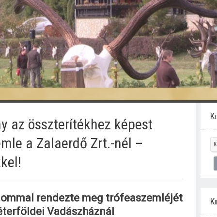
Ke
y az összterítékhez képest
mle a Zalaerdő Zrt.-nél –
kel!
alommal rendezte meg trófeaszemléjét
Ki
éterföldei Vadászháznál