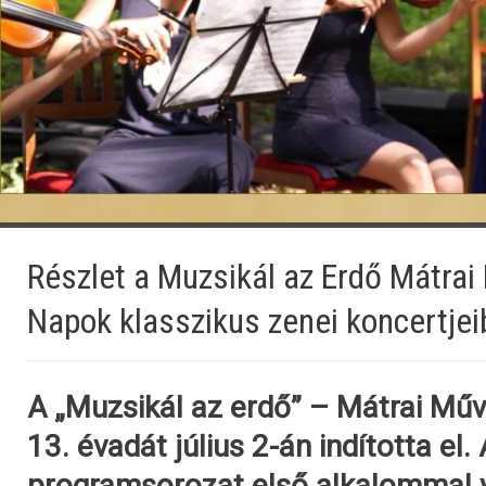
Részlet a Muzsikál az Erdő Mátrai
Napok klasszikus zenei koncertjei
A „Muzsikál az erdő” – Mátrai Mű
13. évadát július 2-án indította el. 
programsorozat első alkalommal 