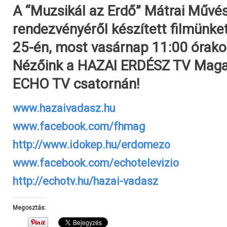
A “Muzsikál az Erdő” Mátrai Művé
rendezvényéről készített filmünk
25-én, most vasárnap 11:00 órakor
Nézőink a HAZAI ERDÉSZ TV Maga
ECHO TV csatornán!
www.hazaivadasz.hu
www.facebook.com/fhmag
http://www.idokep.hu/erdomezo
www.facebook.com/echotelevizio
http://echotv.hu/hazai-vadasz
Megosztás: