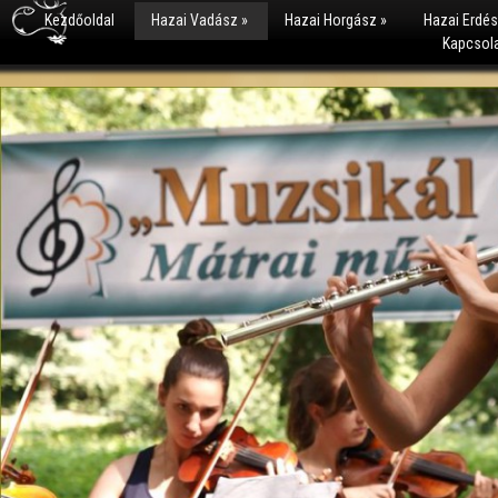
Kezdőoldal
Hazai Vadász
»
Hazai Horgász
»
Hazai Erdé
Kapcsol