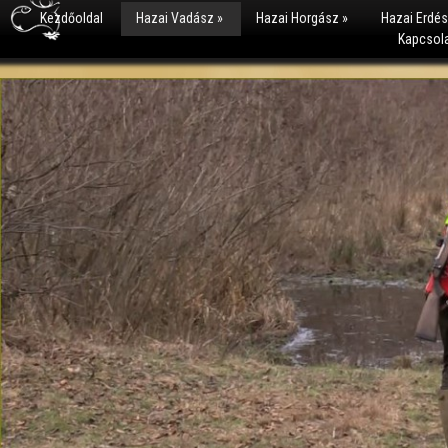
Kezdőoldal
Hazai Vadász
»
Hazai Horgász
»
Hazai Erdé
Kapcsol