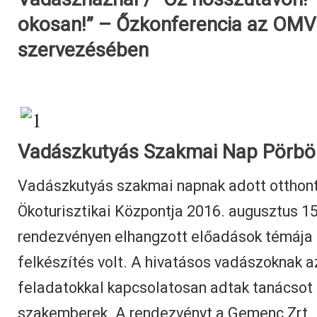
okosan!” – Őzkonferencia az OM
szervezésében
Vadászkutyás Szakmai Nap Pörbö
Vadászkutyás szakmai napnak adott otthont
Ökoturisztikai Központja 2016. augusztus 1
rendezvényen elhangzott előadások témája 
felkészítés volt. A hivatásos vadászoknak a
feladatokkal kapcsolatosan adtak tanácsot
szakemberek. A rendezvényt a Gemenc Zrt.,