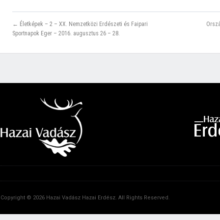
← Életképek – 2 – XX. Nemzetközi Erdészeti és Faipari
Orsz
Sportnapok Eger – 2016. augusztus 26 – 28.
Copyright © 2026 Hazai Vadász Hazai Erdész. All Rights Reserved.