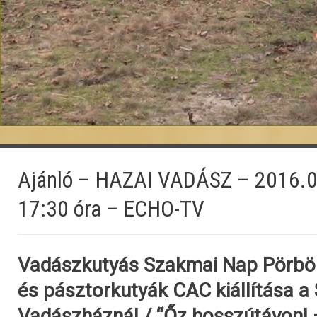
Ajánló – HAZAI VADÁSZ – 2016.0
17:30 óra – ECHO-TV
Vadászkutyás Szakmai Nap Pörböl
és pásztorkutyák CAC kiállítása a 
Vadászháznál / “Őz hosszútávon! 