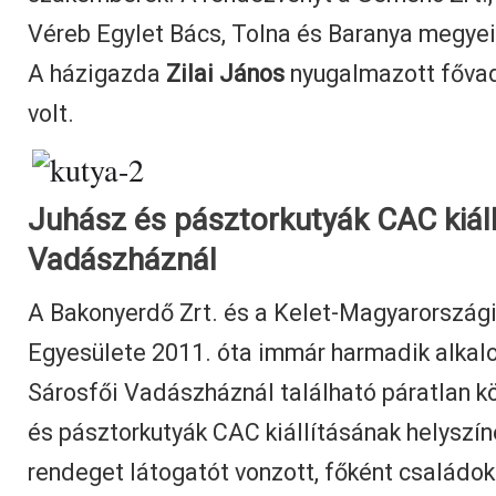
Véreb Egylet Bács, Tolna és Baranya megyei
A házigazda
Zilai János
nyugalmazott fővad
volt.
Juhász és pásztorkutyák CAC kiáll
Vadászháznál
A Bakonyerdő Zrt. és a Kelet-Magyarország
Egyesülete 2011. óta immár harmadik alkal
Sárosfői Vadászháznál található páratlan k
és pásztorkutyák CAC kiállításának helyszín
rendeget látogatót vonzott, főként családok