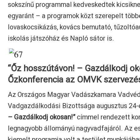
sokszínű programmal kedveskedtek kicsikn
egyaránt – a programok közt szerepelt több
lovaskocsikázás, kovács bemutató, tűzoltóa
iskolás játszóház és Napló sátor is.
“Őz hosszútávon! – Gazdálkodj ok
Őzkonferencia az OMVK szervezé
Az Országos Magyar Vadászkamara Vadvéd
Vadgazdálkodási Bizottsága augusztus 24
– Gazdálkodj okosan!”
címmel rendezett ko
legnagyobb állományú nagyvadfajáról. Az e
kiemelt programja volt a testület munkájába