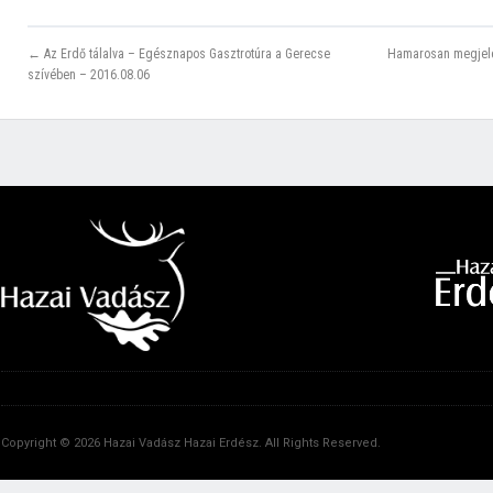
← Az Erdő tálalva – Egésznapos Gasztrotúra a Gerecse
Hamarosan megjele
szívében – 2016.08.06
Copyright © 2026 Hazai Vadász Hazai Erdész. All Rights Reserved.