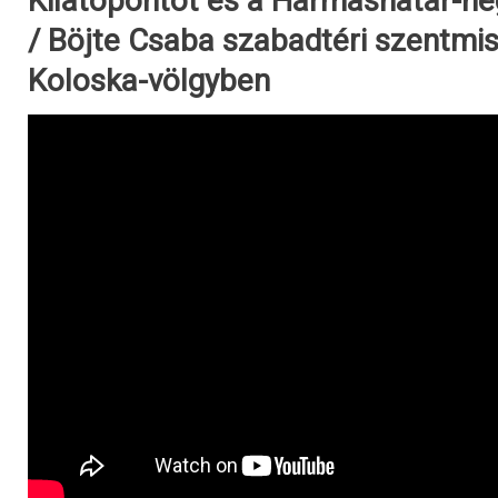
Kilátópontot és a Hármashatár-heg
/ Böjte Csaba szabadtéri szentmis
Koloska-völgyben