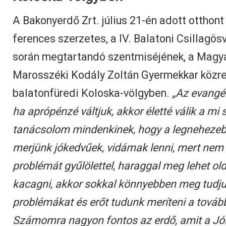
A Bakonyerdő Zrt. július 21-én adott otthon
ferences szerzetes, a IV. Balatoni Csillagö
során megtartandó szentmiséjének, a Magya
Marosszéki Kodály Zoltán Gyermekkar közr
balatonfüredi Koloska-völgyben.
„Az evangé
ha aprópénzé váltjuk, akkor életté válik a mi 
tanácsolom mindenkinek, hogy a legnehezeb
merjünk jókedvűek, vidámak lenni, mert nem
problémát gyűlölettel, haraggal meg lehet ol
kacagni, akkor sokkal könnyebben meg tudju
problémákat és erőt tudunk meríteni a továb
Számomra nagyon fontos az erdő, amit a Jóis