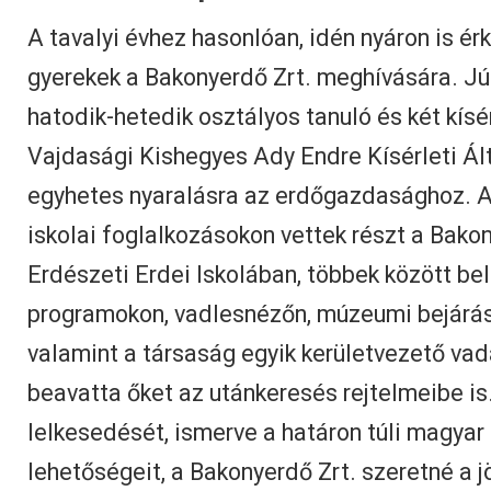
A tavalyi évhez hasonlóan, idén nyáron is ér
gyerekek a Bakonyerdő Zrt. meghívására. Jú
hatodik-hetedik osztályos tanuló és két kísé
Vajdasági Kishegyes Ady Endre Kísérleti Ált
egyhetes nyaralásra az erdőgazdasághoz. A
iskolai foglalkozásokon vettek részt a Bakon
Erdészeti Erdei Iskolában, többek között be
programokon, vadlesnézőn, múzeumi bejárás
valamint a társaság egyik kerületvezető va
beavatta őket az utánkeresés rejtelmeibe is
lelkesedését, ismerve a határon túli magyar
lehetőségeit, a Bakonyerdő Zrt. szeretné a j