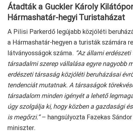
Átadták a Guckler Károly Kilátópo
Hármashatár-hegyi Turistaházat
A Pilisi Parkerdő legújabb közjóléti beruház
a Hármashatár-hegyen a turisták számára re
látványosságok száma.
“Az állami erdészeti
társadalmi szerep vállalása egyre nagyobb m
erdészeti társaság közjóléti beruházásai évr
tendenciát mutatnak. A társaságok törekvése
társadalom minden igényét a lehető legmag
úgy szolgálja ki, hogy közben a gazdasági és
is megőrzi.”
– hangsúlyozta Fazekas Sándor
miniszter.