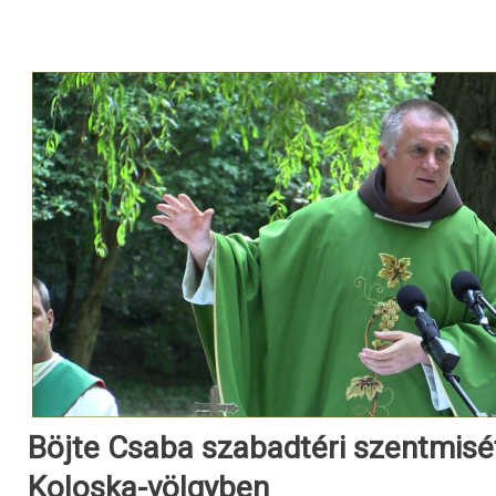
Böjte Csaba szabadtéri szentmisét
Koloska-völgyben