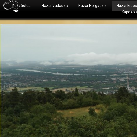
Kezdőoldal
Hazai Vadász
»
Hazai Horgász
»
Hazai Erdé
Kapcsol