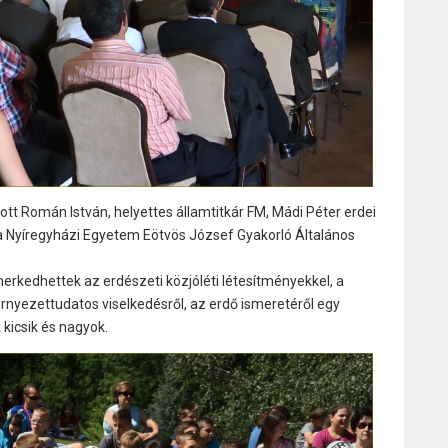
ott Román István, helyettes államtitkár FM, Mádi Péter erdei
, a Nyíregyházi Egyetem Eötvös József Gyakorló Általános
rkedhettek az erdészeti közjóléti létesítményekkel, a
rnyezettudatos viselkedésről, az erdő ismeretéről egy
kicsik és nagyok.