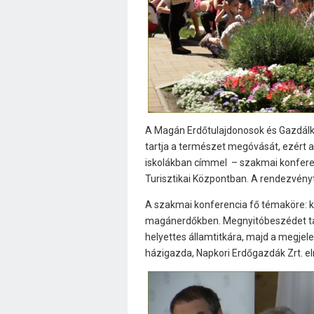
A Magán Erdőtulajdonosok és Gazdál
tartja a természet megóvását, ezért a
iskolákban címmel – szakmai konferen
Turisztikai Központban. A rendezvény
A szakmai konferencia fő témaköre: k
magánerdőkben. Megnyitóbeszédet tart
helyettes államtitkára, majd a megje
házigazda, Napkori Erdőgazdák Zrt. e