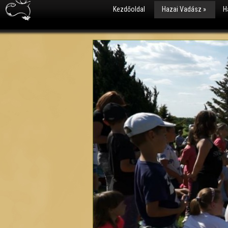
Kezdőoldal
Hazai Vadász
»
H