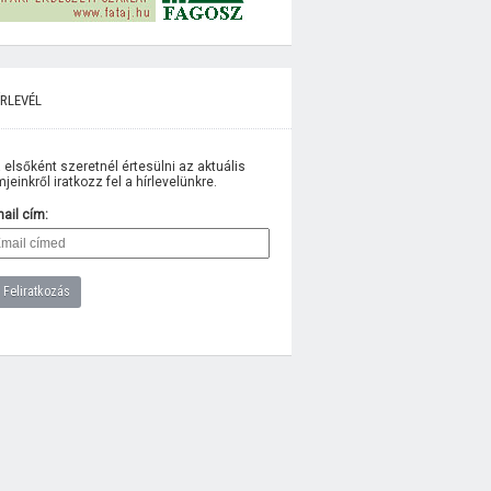
rlevél
 elsőként szeretnél értesülni az aktuális
lmjeinkről iratkozz fel a hírlevelünkre.
ail cím: