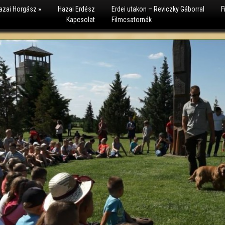
azai Horgász
»
Hazai Erdész
Erdei utakon – Reviczky Gáborral
F
Kapcsolat
Filmcsatornák