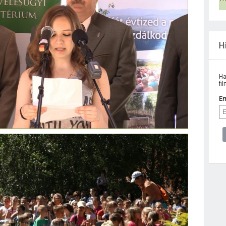
Hí
Ha
fi
Em