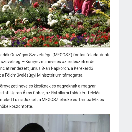
kodók Országos Szövetsége (MEGOSZ) fontos feladatának
 szövetség – Környezeti nevelés az erdészeti erdei
ciát rendezett június 8-án Napkoron, a Kerekerdő
t a Földművelésügyi Minisztérium támogatta.
örnyezeti nevelés kicsiknek és nagyoknak a magyar
ott Ugron Ákos Gábor, az FM állami földekért felelős
lenteket Luzsi József, a MEGOSZ elnöke és Támba Miklós
lnöke köszöntötte.