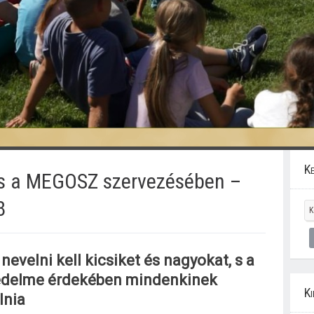
Ke
s a MEGOSZ szervezésében –
8
nevelni kell kicsiket és nagyokat, s a
védelme érdekében mindenkinek
Ki
lnia