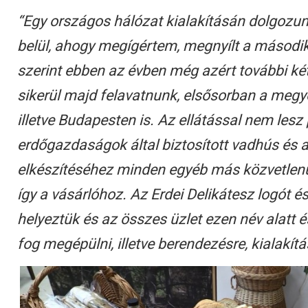
“Egy országos hálózat kialakításán dolgozun
belül, ahogy megígértem, megnyílt a másodi
szerint ebben az évben még azért további ké
sikerül majd felavatnunk, elsősorban a meg
illetve Budapesten is. Az ellátással nem les
erdőgazdaságok által biztosított vadhús és a
elkészítéséhez minden egyéb más közvetlenül
így a vásárlóhoz. Az Erdei Delikátesz logót é
helyeztük és az összes üzlet ezen név alatt é
fog megépülni, illetve berendezésre, kialakítá