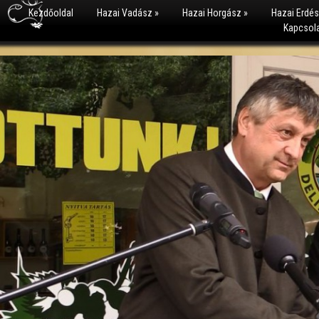
Kezdőoldal
Hazai Vadász
»
Hazai Horgász
»
Hazai Erdé
Kapcsol