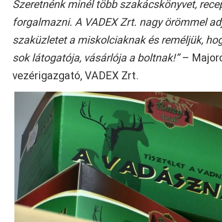
Szeretnénk minél több szakácskönyvet, recep
forgalmazni. A VADEX Zrt. nagy örömmel adj
szaküzletet a miskolciaknak és reméljük, hog
sok látogatója, vásárlója a boltnak!”
– Major
vezérigazgató, VADEX Zrt.