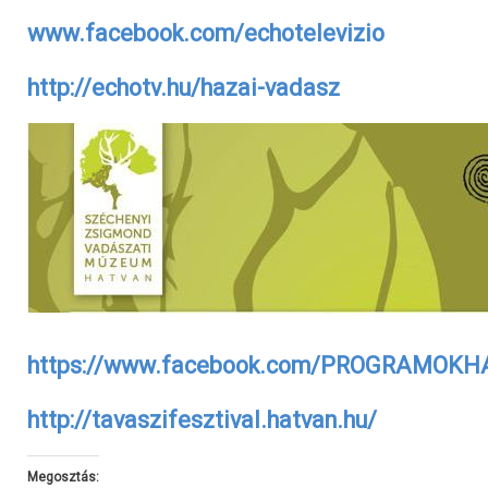
www.facebook.com/echotelevizio
http://echotv.hu/hazai-vadasz
https://www.facebook.com/PROGRAM
http://tavaszifesztival.hatvan.hu/
Megosztás: