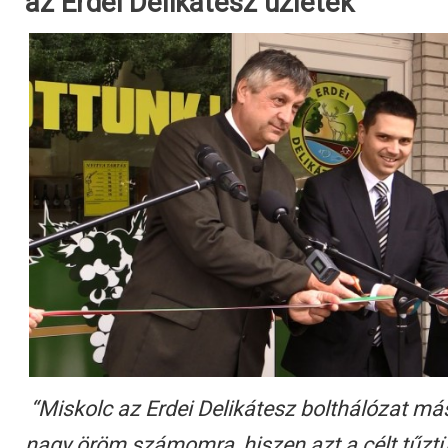
az Erdei Delikátesz üzletek
“Miskolc az Erdei Delikátesz bolthálózat má
nagy öröm számomra, hiszen azt a célt tűztü