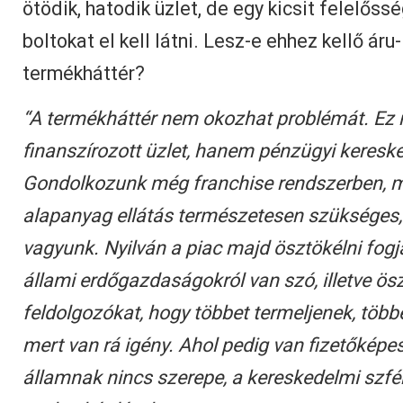
ötödik, hatodik üzlet, de egy kicsit felelőssé
boltokat el kell látni. Lesz-e ehhez kellő áru-
termékháttér?
“A termékháttér nem okozhat problémát. Ez n
finanszírozott üzlet, hanem pénzügyi keresk
Gondolkozunk még franchise rendszerben, m
alapanyag ellátás természetesen szükséges,
vagyunk. Nyilván a piac majd ösztökélni fogj
állami erdőgazdaságokról van szó, illetve ösz
feldolgozókat, hogy többet termeljenek, több
mert van rá igény. Ahol pedig van fizetőképes 
államnak nincs szerepe, a kereskedelmi sz