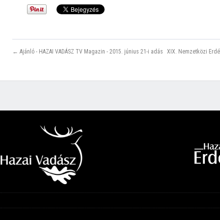
← Ajánló - HAZAI VADÁSZ TV Magazin - 2015. június 21-i adás
XIX. Nemzetközi Erdés