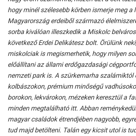
hogy minél szélesebb körben ismerje meg a 
Magyarország erdeiből származó élelmiszere
sorba kiválóan illeszkedik a Miskolc belváro
következő Erdei Delikátesz bolt. Örülünk neki
miskolciak is megismerhetik, hogy milyen sok
előállítani az állami erdőgazdasági cégportfól
nemzeti park is. A szürkemarha szalámiktól 
kolbászokon, prémium minőségű vadhúsokon
borokon, lekvárokon, mézeken keresztül a fa
minden megtalálható itt. Abban reménykedü
magyar családok étrendjében nagyobb, egyr
tud majd betölteni. Talán egy kicsit utol is tu