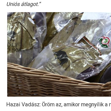
Uniós átlagot.”
Hazai Vadász: Öröm az, amikor megnyílik a 