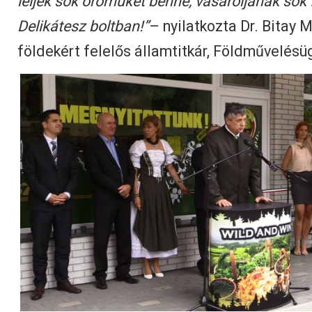
leljék sok örömüket benne, vásároljanak sok
Delikátesz boltban!”
– nyilatkozta Dr. Bitay M
földekért felelős államtitkár, Földművelésü