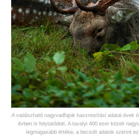
A vadászható nagyvadfajok hasznosítási adatai évek ót
évben is folytatódott. A tavalyi 400 ezer közeli nag
legmagasabb értéke, a becsült adatok szerint ez 