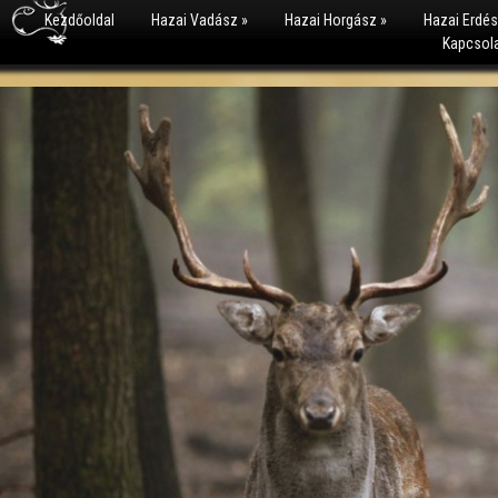
Kezdőoldal
Hazai Vadász
»
Hazai Horgász
»
Hazai Erdé
Kapcsol