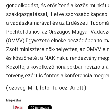
gondolkodást, és erősítené a közös munkát a
szakigazgatással, illetve szorosabb kapcsola
a vadászkamarával és az Erdészeti Tudomány
Pechtol János, az Országos Magyar Vadász
(OMVV) ügyvezető elnöke beszédében tolm
Zsolt miniszterelnök-helyettes, az OMVV el
és köszönetét a NAK-nak a rendezvény meg
Közölte, a következő hónapokban revízió alá
törvény, ezért is fontos a konferencia megr
( szöveg: MTI, fotó: Turóczi Anett )
Megosztás: