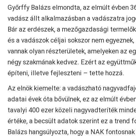
Győrffy Balázs elmondta, az elmúlt évben 3
vadász állt alkalmazásban a vadászatra jog
Bár az erdészek, a mezőgazdasági termelők
és a vadászok céljai sokszor nem egyeznek
vannak olyan részterületek, amelyeken az 
négy szakmának kedvez. Ezért az együttműk
építeni, illetve fejleszteni – tette hozzá.
Az elnök kiemelte: a vadászható nagyvadfaj
adatai évek óta bővülnek, ez az elmúlt évben
tavalyi 400 ezer közeli nagyvadteríték min
értéke, a becsült adatok szerint ez a trend f
Balázs hangsúlyozta, hogy a NAK fontosnak 