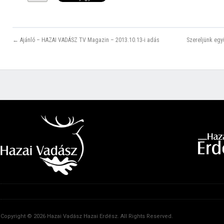
← Ajánló – HAZAI VADÁSZ TV Magazin – 2013.10.13-i adás
Szereljünk együt
Copyright © 2026 Hazai Vadász Hazai Erdész. All Rights Reserved.