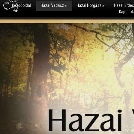
Kezdőoldal
Hazai Vadász
»
Hazai Horgász
»
Hazai Erdé
Kapcsol