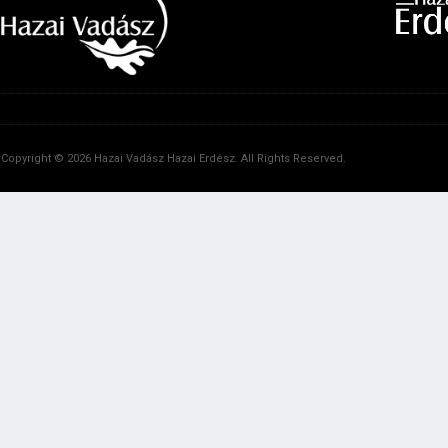
Copyright © 2026 Hazai Vadász Hazai Erdész. All Rights Reserved.