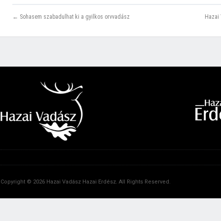
← Sohasem szabadulhat ki a gyilkos orvvadász
Hazai 
Copyright © 2026 Hazai Vadász Hazai Erdész. All Rights Reserved.