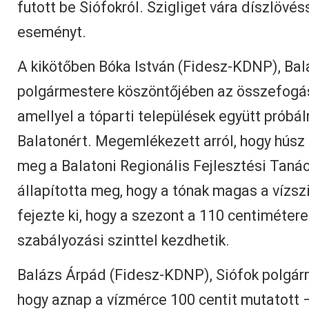
futott be Siófokról. Szigliget vára díszlövé
eseményt.
A kikötőben Bóka István (Fidesz-KDNP), Bal
polgármestere köszöntőjében az összefogás
amellyel a tóparti települések együtt próbál
Balatonért. Megemlékezett arról, hogy húsz 
meg a Balatoni Regionális Fejlesztési Tan
állapította meg, hogy a tónak magas a vízszi
fejezte ki, hogy a szezont a 110 centiméte
szabályozási szinttel kezdhetik.
Balázs Árpád (Fidesz-KDNP), Siófok polgárm
hogy aznap a vízmérce 100 centit mutatott –