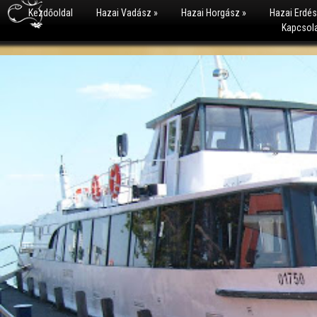
Kezdőoldal
Hazai Vadász
»
Hazai Horgász
»
Hazai Erdé
Kapcsol