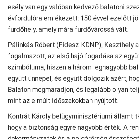
esély van egy valóban kedvező balatoni sze
évfordulóra emlékezett: 150 évvel ezelőtt jöt
fürdőhely, amely mára fürdővárossá vált.
Pálinkás Róbert (Fidesz-KDNP), Keszthely 
fogalmazott, az első hajó fogadása az együ
szimbóluma, hiszen a három legnagyobb bal
együtt ünnepel, és együtt dolgozik azért, hog
Balaton megmaradjon, és legalább olyan telj
mint az elmúlt időszakokban nyújtott.
Kontrát Károly belügyminisztériumi államtitk
hogy a biztonság egyre nagyobb érték. A ren
önkormányzatok és a polgárőrség összefogá