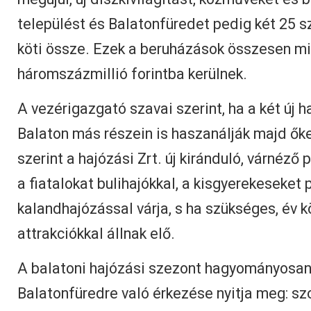
települést és Balatonfüredet pedig két 25 
köti össze. Ezek a beruházások összesen m
háromszázmillió forintba kerülnek.
A vezérigazgató szavai szerint, ha a két új h
Balaton más részein is haszanálják majd ők
szerint a hajózási Zrt. új kiránduló, várnéző
a fiatalokat bulihajókkal, a kisgyerekeseket 
kalandhajózással várja, s ha szükséges, év k
attrakciókkal állnak elő.
A balatoni hajózási szezont hagyományosan 
Balatonfüredre való érkezése nyitja meg: s