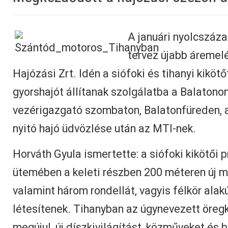
A januári nyolcszáz
tervez újabb áremel
Hajózási Zrt. Idén a siófoki és tihanyi kikötőt 
gyorshajót állítanak szolgálatba a Balatono
vezérigazgató szombaton, Balatonfüreden, a
nyitó hajó üdvözlése után az MTI-nek.
Horváth Gyula ismertette: a siófoki kikötői 
ütemében a keleti részben 200 méteren új m
valamint három rondellát, vagyis félkör alak
létesítenek. Tihanyban az úgynevezett öregk
megújul, új díszkivilágítást, közműveket és b