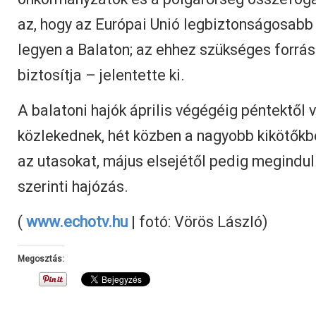
az, hogy az Európai Unió legbiztonságosab
legyen a Balaton; az ehhez szükséges forrá
biztosítja – jelentette ki.
A balatoni hajók április végégéig péntektől 
közlekednek, hét közben a nagyobb kikötőkb
az utasokat, május elsejétől pedig megindu
szerinti hajózás.
(
www.echotv.hu
| fotó: Vörös László)
Megosztás: