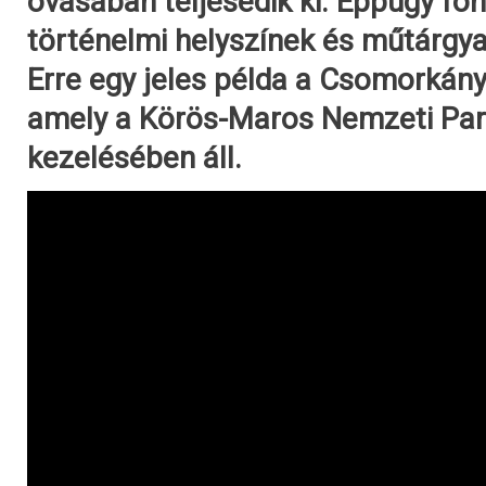
óvásában teljesedik ki. Éppúgy fon
történelmi helyszínek és műtárgy
Erre egy jeles példa a Csomorká
amely a Körös-Maros Nemzeti Par
kezelésében áll.