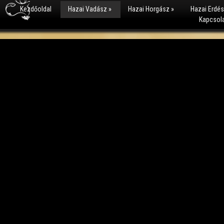
Kezdőoldal
Hazai Vadász
»
Hazai Horgász
»
Hazai Erdé
Kapcsol