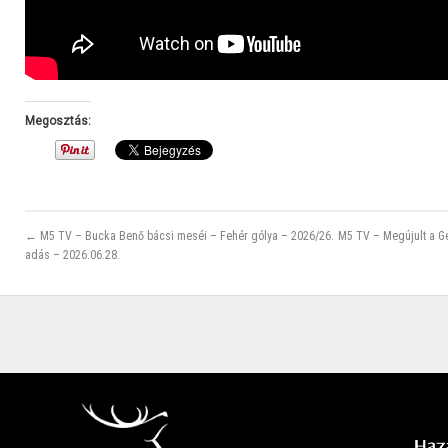
Megosztás:
← M5 TV – Bucka Benő bácsi meséi – Fehér gólya – 2026/26.
M5 TV – Megújult a G
adás – 2026.06.28.