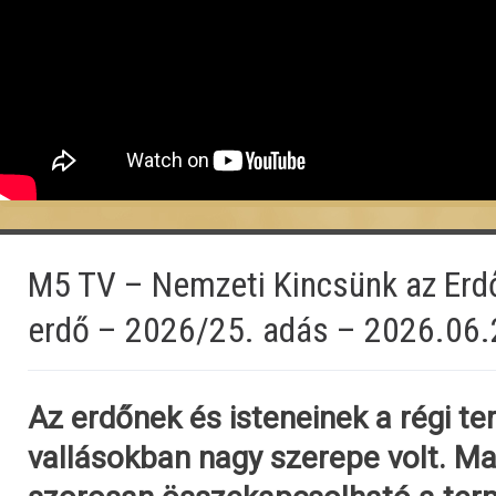
M5 TV – Nemzeti Kincsünk az Erdő
erdő – 2026/25. adás – 2026.06.
Az erdőnek és isteneinek a régi te
vallásokban nagy szerepe volt. Ma