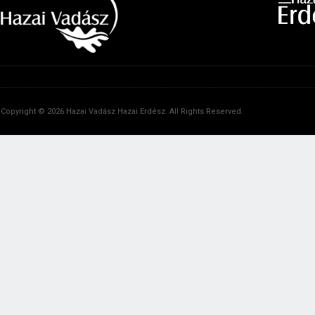
Copyright © 2026 Hazai Vadász Hazai Erdész. All Rights Reserved.