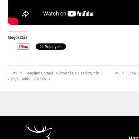
Megosztás:
← M5 TV – Megújult a pomázi kulcsosház, a Tiszolczy-ház –
M5 TV – Erdei 
2026/20. adás – 2026.05.17.