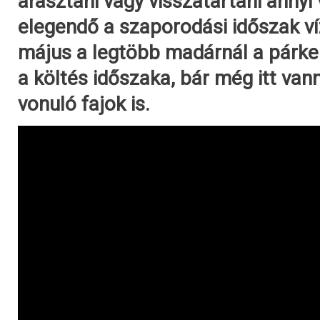
árasztani vagy visszatartani annyi 
elegendő a szaporodási időszak ví
május a legtöbb madárnál a párke
a költés időszaka, bár még itt van
vonuló fajok is.