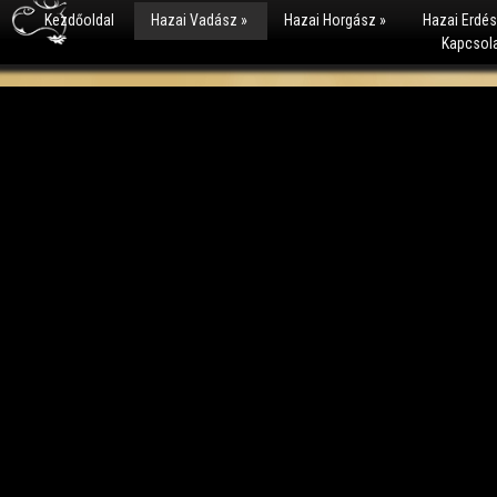
Kezdőoldal
Hazai Vadász
»
Hazai Horgász
»
Hazai Erdé
Kapcsol