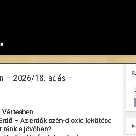
Ke
n – 2026/18. adás –
a Vértesben
Erdő – Az erdők szén-dioxid lekötése
Ki
r ránk a jövőben?