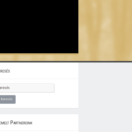
resés
emelt Partnereink