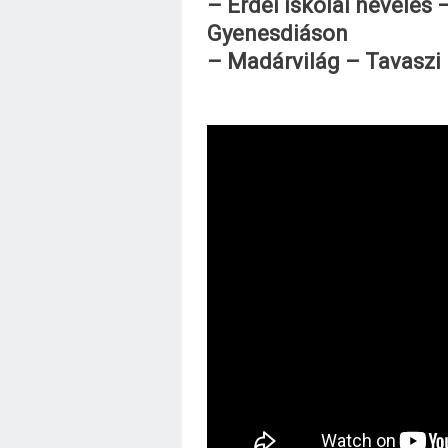
– Erdei iskolai nevelés
Gyenesdiáson
– Madárvilág – Tavaszi 