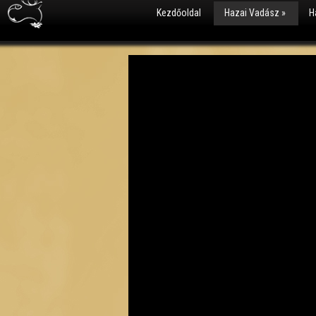
Kezdőoldal
Hazai Vadász
»
H