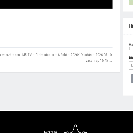
Hí
Ha
fi
n és szárazon
M5 TV – Erdei utakon – Ajánló – 2026/19. adás – 2026.05.10.
Em
vasárnap 16:45 →