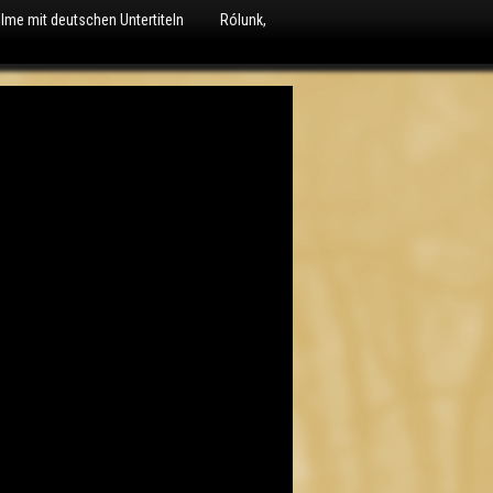
ilme mit deutschen Untertiteln
Rólunk,