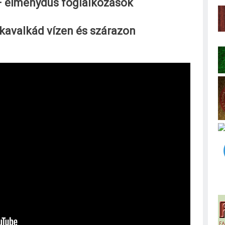
 – élménydús foglalkozások
kavalkád vízen és szárazon