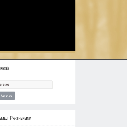
resés
emelt Partnereink