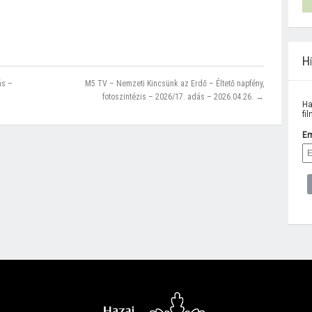
Hí
ás –
M5 TV – Nemzeti Kincsünk az Erdő – Éltető napfény,
fotoszintézis – 2026/17. adás – 2026.04.26. →
Ha
fi
Em