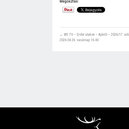
Megosztás:
← M5 TV – Erdei utakon – Ajánló – 2026/17. ad
2026.04.26. vasárnap 16:40