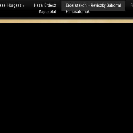
azai Horgász
»
Hazai Erdész
Erdei utakon – Reviczky Gáborral
F
Kapcsolat
Filmcsatornák