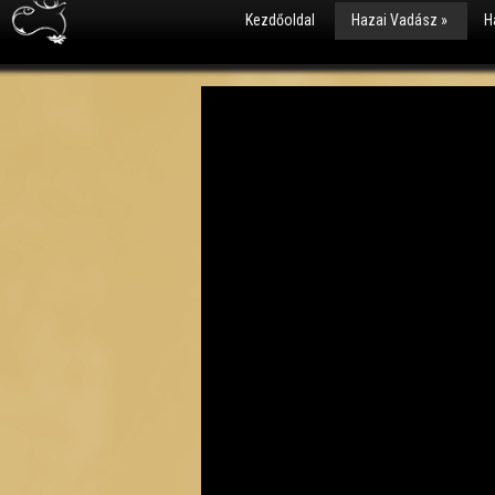
Kezdőoldal
Hazai Vadász
»
H