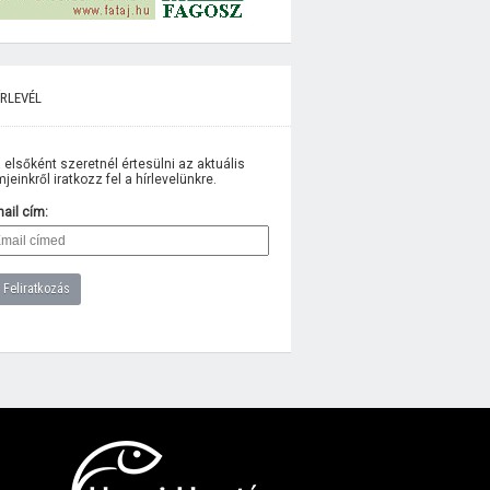
rlevél
 elsőként szeretnél értesülni az aktuális
lmjeinkről iratkozz fel a hírlevelünkre.
ail cím: