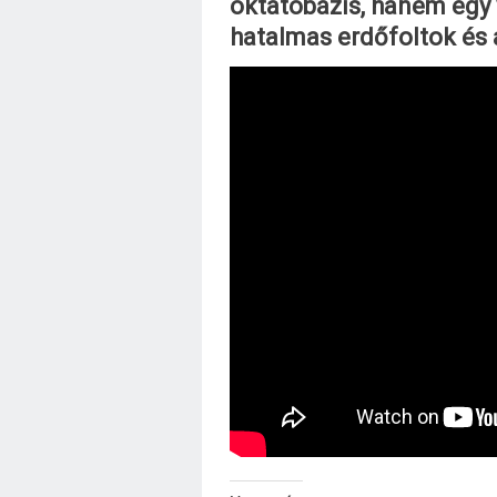
oktatóbázis, hanem egy 
hatalmas erdőfoltok és a