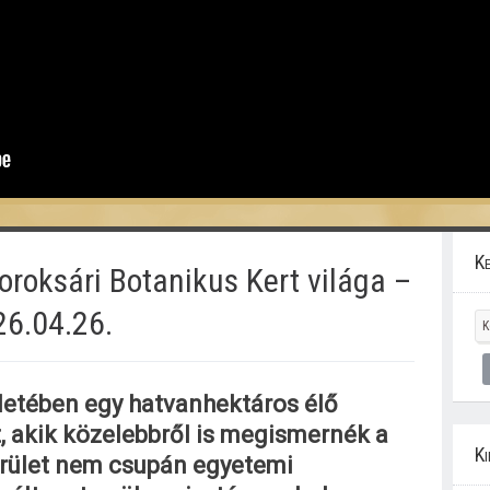
Ke
oroksári Botanikus Kert világa –
26.04.26.
letében egy hatvanhektáros élő
, akik közelebbről is megismernék a
Ki
terület nem csupán egyetemi