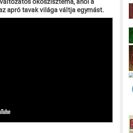
változatos ökoszisztéma, ahol a
z apró tavak világa váltja egymást.