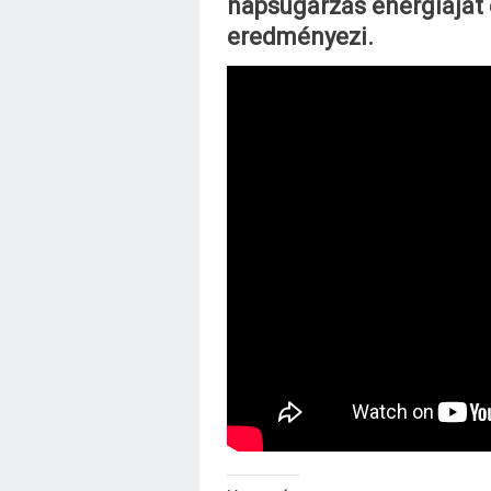
napsugárzás energiáját
eredményezi.