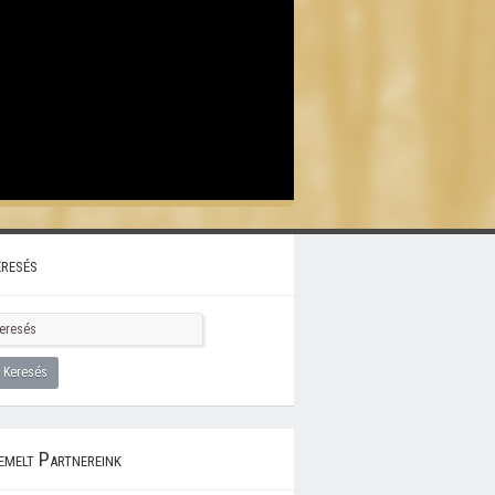
resés
emelt Partnereink