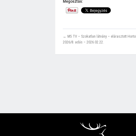
Megosztás:
← M5 TV – Szokatlan látvány – elárasztott Hort
2026/8. adás – 2026.02.22.