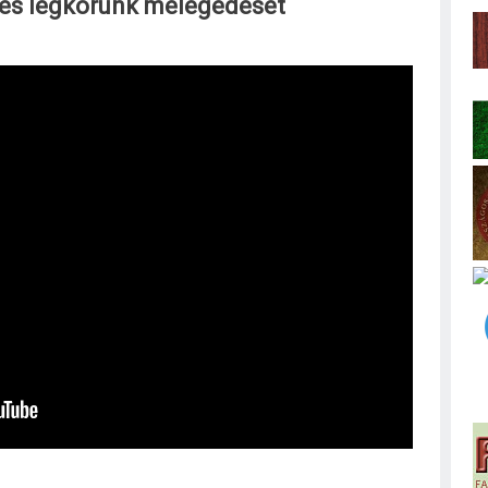
 és légkörünk melegedését