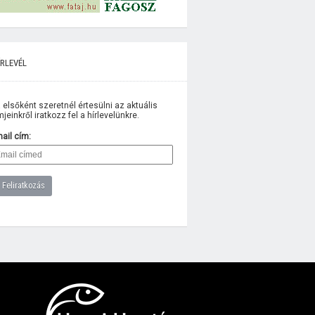
rlevél
 elsőként szeretnél értesülni az aktuális
lmjeinkről iratkozz fel a hírlevelünkre.
ail cím: