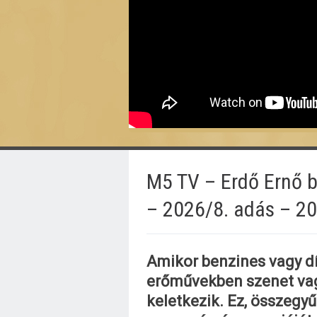
M5 TV – Erdő Ernő b
– 2026/8. adás – 20
Amikor benzines vagy dí
erőművekben szenet vagy
keletkezik. Ez, összegyű