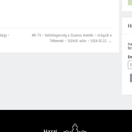
Hí
obágy –
M5 TV – Különlegesség a Szamos mentén – virágzik a
Téltemető – 2026/8. adás – 2026.02.22. →
Ha
fi
Em