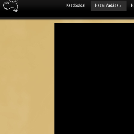
Kezdőoldal
Hazai Vadász
»
H