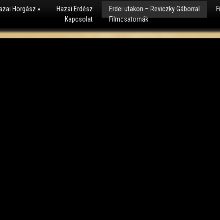
azai Horgász
»
Hazai Erdész
Erdei utakon – Reviczky Gáborral
F
Kapcsolat
Filmcsatornák