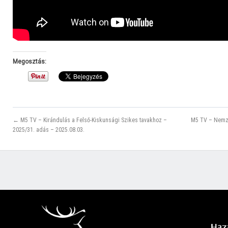
Megosztás:
← M5 TV – Kirándulás a Felső-Kiskunsági Szikes tavakhoz –
M5 TV – Nemze
2025/31. adás – 2025.08.03.