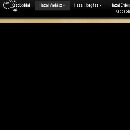
Kezdőoldal
Hazai Vadász
»
Hazai Horgász
»
Hazai Erdé
Kapcsol