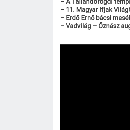
– A Taliándörögdi temp
– 11. Magyar Ifjak Világ
– Erdő Ernő bácsi mesé
– Vadvilág – Őznász au