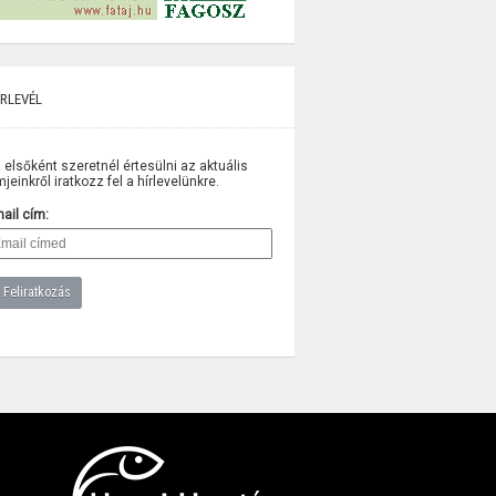
rlevél
 elsőként szeretnél értesülni az aktuális
lmjeinkről iratkozz fel a hírlevelünkre.
ail cím: