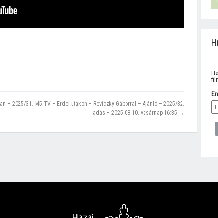
Hí
Ha
fi
Em
an – 2025/31.
M5 TV – Erdei utakon – Reviczky Gáborral – Ajánló – 2025/32.
adás – 2025.08.10. vasárnap 16:35 →