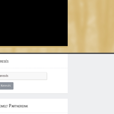
resés
emelt Partnereink