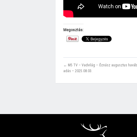
Megosztás:
← M5 TV – Vadvilág – Őznász augusztus haváb
adás – 2025.08.03.