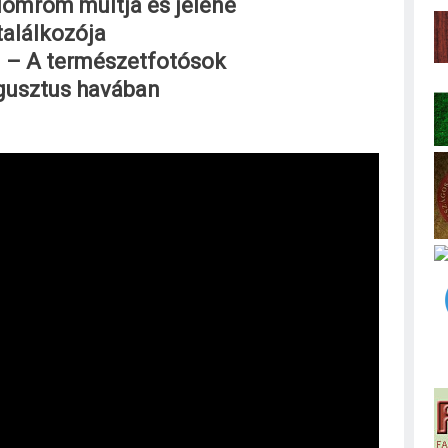
lomrom múltja és jelene
találkozója
i – A természetfotósok
gusztus havában