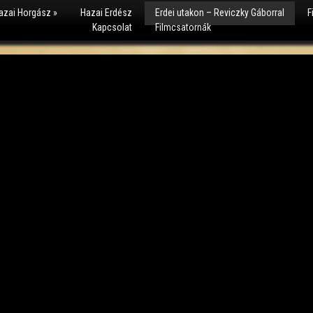
azai Horgász
»
Hazai Erdész
Erdei utakon – Reviczky Gáborral
F
Kapcsolat
Filmcsatornák