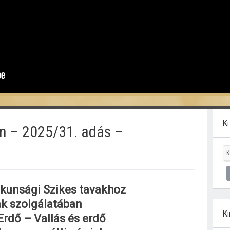
Ke
n – 2025/31. adás –
skunsági Szikes tavakhoz
ak szolgálatában
Ki
rdő – Vallás és erdő