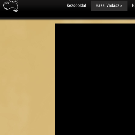
Kezdőoldal
Hazai Vadász
»
H