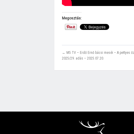
Megosztás:
← M5 TV – Erdő Ernő bácsi meséi – A pettyes ő
2025/29. adás – 2025.07.20.