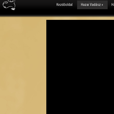
Kezdőoldal
Hazai Vadász
»
H