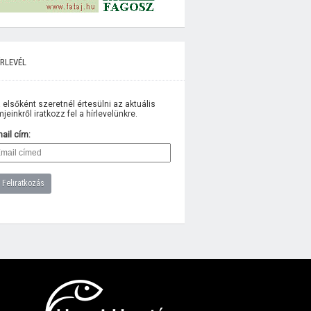
rlevél
 elsőként szeretnél értesülni az aktuális
lmjeinkről iratkozz fel a hírlevelünkre.
ail cím: