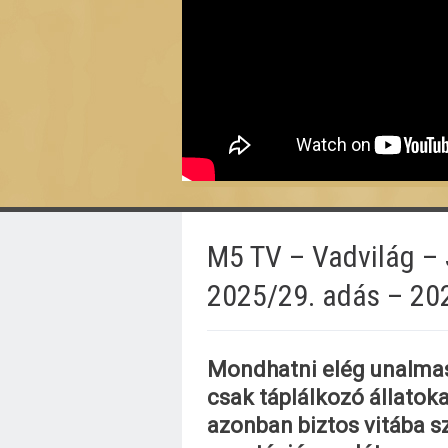
M5 TV – Vadvilág – 
2025/29. adás – 20
Mondhatni elég unalmas 
csak táplálkozó állatoka
azonban biztos vitába s