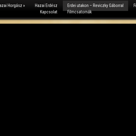
azai Horgász
»
Hazai Erdész
Erdei utakon – Reviczky Gáborral
F
Kapcsolat
Filmcsatornák