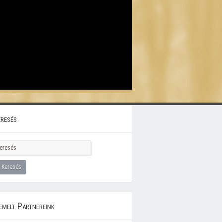
resés
emelt Partnereink