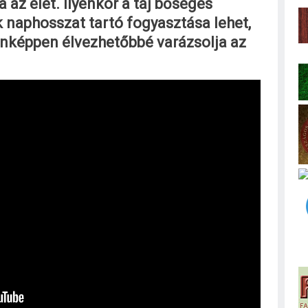
az élet. Ilyenkor a táj bőséges
k naphosszat tartó fogyasztása lehet,
nképpen élvezhetőbbé varázsolja az