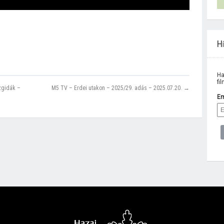
Hí
Ha
fi
zgidák –
M5 TV – Erdei utakon – 2025/29. adás – 2025.07.20. →
Em