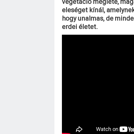
vegetáció megléte, maga 
eleséget kínál, amelyne
hogy unalmas, de minde
erdei életet.