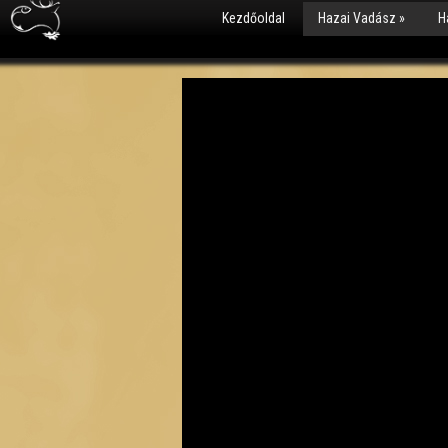
Kezdőoldal
Hazai Vadász
»
H