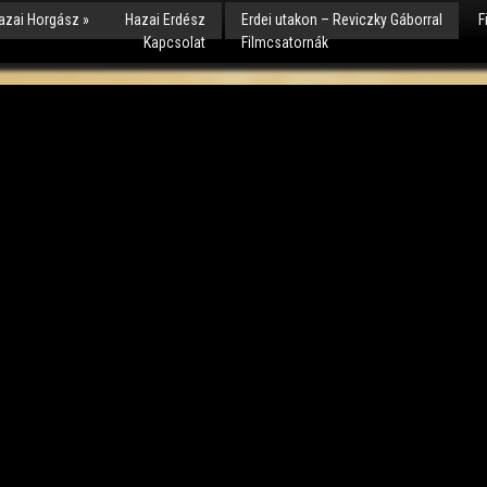
azai Horgász
»
Hazai Erdész
Erdei utakon – Reviczky Gáborral
F
Kapcsolat
Filmcsatornák