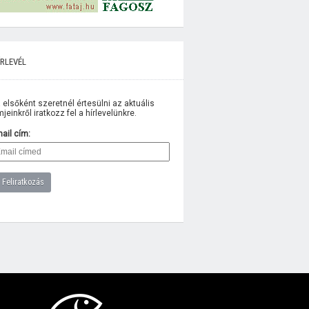
rlevél
 elsőként szeretnél értesülni az aktuális
lmjeinkről iratkozz fel a hírlevelünkre.
ail cím: