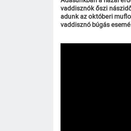
Adásunkban a hazai er
vaddisznók őszi nászidő
adunk az októberi muflo
vaddisznó búgás esemé