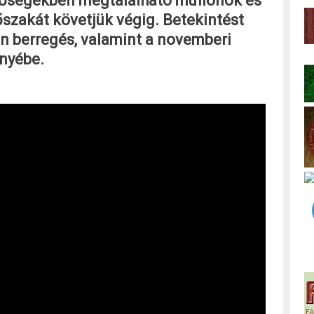
dőségekben megtalálható muflonok és
szakát követjük végig. Betekintést
n berregés, valamint a novemberi
nyébe.