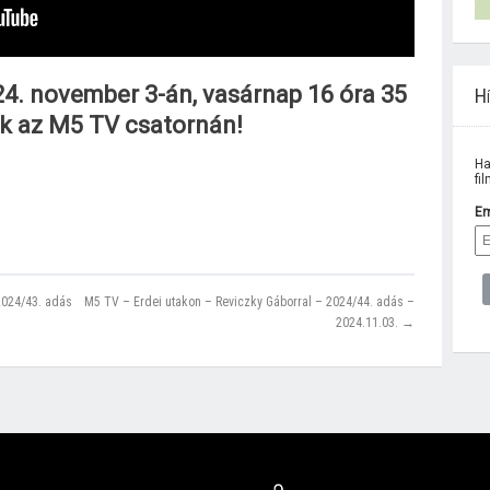
4. november 3-án, vasárnap 16 óra 35
Hí
nk az M5 TV csatornán!
Ha
fi
Em
2024/43. adás
M5 TV – Erdei utakon – Reviczky Gáborral – 2024/44. adás –
2024.11.03. →