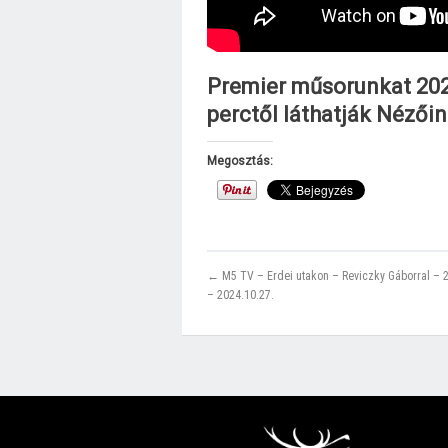
Premier műsorunkat 202
perctől láthatják Nézői
Megosztás:
← M5 TV – Erdei utakon – Reviczky Gáborral – 
– 2024.10.27.