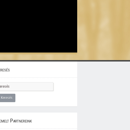
resés
emelt Partnereink