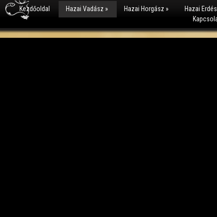
Kezdőoldal
Hazai Vadász
»
Hazai Horgász
»
Hazai Erdé
Kapcsol