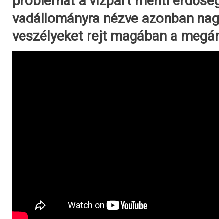
problémát a vízpart menti erdősé
vadállományra nézve azonban na
veszélyeket rejt magában a megár