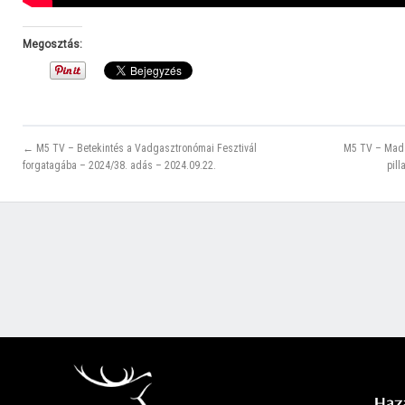
Megosztás:
← M5 TV – Betekintés a Vadgasztronómai Fesztivál
M5 TV – Madá
forgatagába – 2024/38. adás – 2024.09.22.
pil