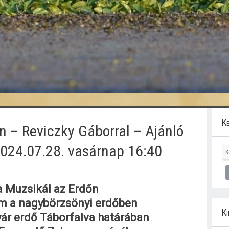
Ke
n – Reviczky Gáborral – Ajánló
024.07.28. vasárnap 16:40
a Muzsikál az Erdőn
m a nagybörzsönyi erdőben
Ki
ár erdő Táborfalva határában