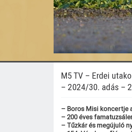
M5 TV – Erdei utako
– 2024/30. adás – 2
– Boros Misi koncertje 
– 200 éves famatuzsále
– Tűzkár és megújuló ny