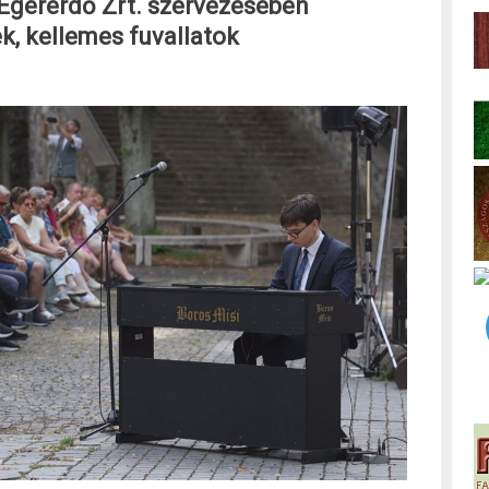
 Egererdő Zrt. szervezésében
k, kellemes fuvallatok