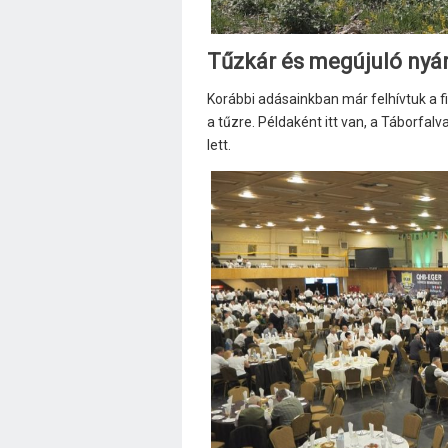
Tűzkár és megújuló nyár
Korábbi adásainkban már felhívtuk a f
a tűzre. Példaként itt van, a Táborfal
lett.