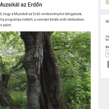
Muzsikál az Erdőn
tő, hogy a Muzsikál az Erdő rendezvényére látogatunk,
ta programja mellett, a csendet kínáló erdő ölelésében
Hí
t adott.
Ha
fi
Em