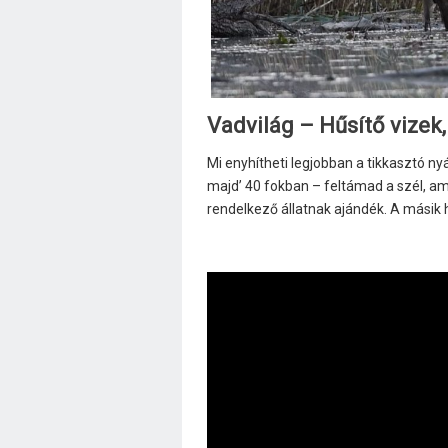
Vadvilág – Hűsítő vizek,
Mi enyhítheti legjobban a tikkasztó n
majd’ 40 fokban – feltámad a szél, a
rendelkező állatnak ajándék. A másik h