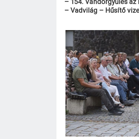
– 154. Vándorgyűlés az
– Vadvilág – Hűsítő vize