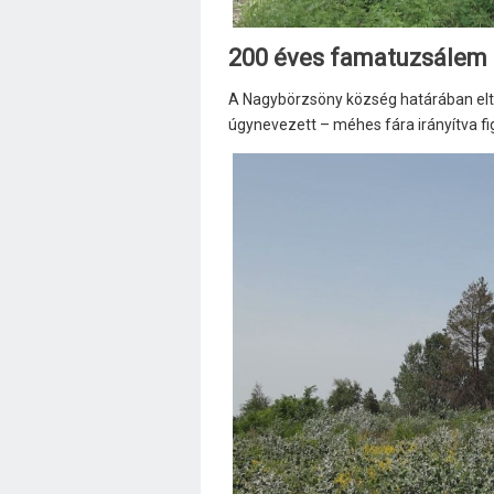
200 éves famatuzsálem 
A Nagybörzsöny község határában elte
úgynevezett – méhes fára irányítva f