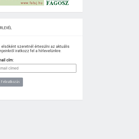
rlevél
 elsőként szeretnél értesülni az aktuális
lmjeinkről iratkozz fel a hírlevelünkre.
ail cím: