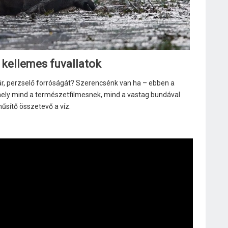
 kellemes fuvallatok
yár, perzselő forróságát? Szerencsénk van ha – ebben a
mely mind a természetfilmesnek, mind a vastag bundával
űsítő összetevő a víz.