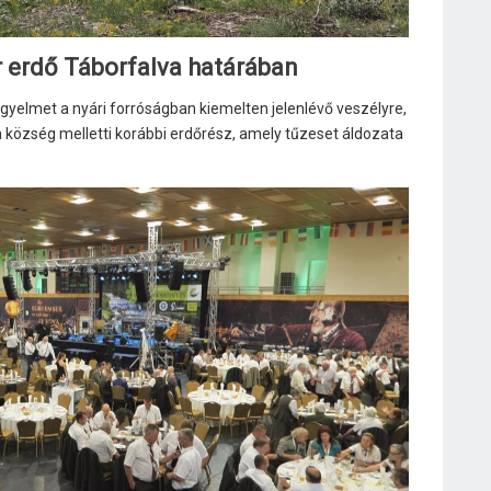
 erdő Táborfalva határában
igyelmet a nyári forróságban kiemelten jelenlévő veszélyre,
va község melletti korábbi erdőrész, amely tűzeset áldozata