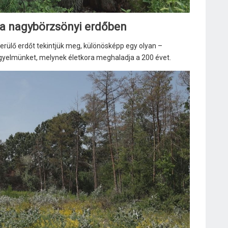
a nagybörzsönyi erdőben
rülő erdőt tekintjük meg, különösképp egy olyan –
igyelmünket, melynek életkora meghaladja a 200 évet.