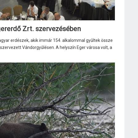
gererdő Zrt. szervezésében
agyar erdészek, akik immár 154. alkalommal gyűltek össze
 szervezett Vándorgyűlésen. A helyszín Eger városa volt, a