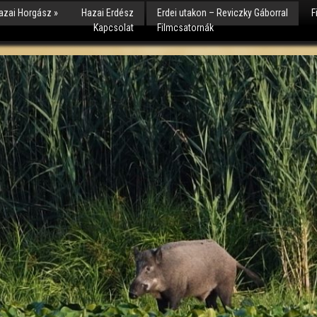
azai Horgász
»
Hazai Erdész
Erdei utakon – Reviczky Gáborral
F
Kapcsolat
Filmcsatornák