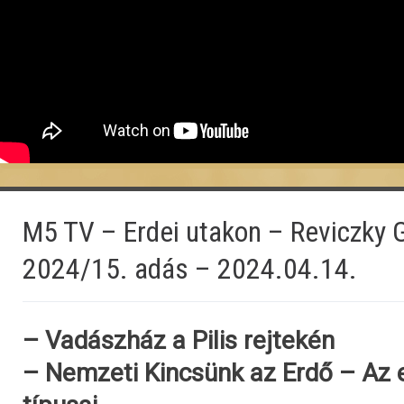
M5 TV – Erdei utakon – Reviczky 
2024/15. adás – 2024.04.14.
– Vadászház a Pilis rejtekén
– Nemzeti Kincsünk az Erdő – Az e