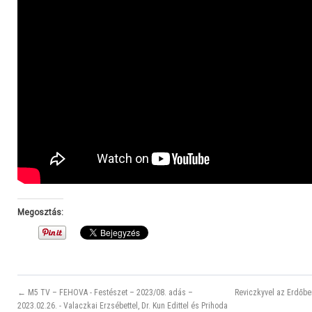
Megosztás:
← M5 TV – FEHOVA - Festészet – 2023/08. adás –
Reviczkyvel az Erdőbe
2023.02.26. - Valaczkai Erzsébettel, Dr. Kun Edittel és Prihoda