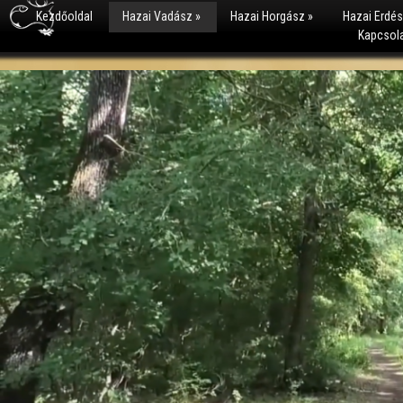
Kezdőoldal
Hazai Vadász
»
Hazai Horgász
»
Hazai Erdé
Kapcsol