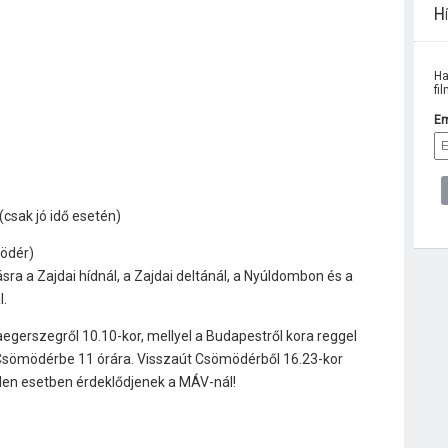
Hí
Ha
fi
Em
csak jó idő esetén)
ödér)
ra a Zajdai hídnál, a Zajdai deltánál, a Nyúldombon és a
l.
egerszegről 10.10-kor, mellyel a Budapestről kora reggel
tni Csömödérbe 11 órára. Visszaút Csömödérből 16.23-kor
nden esetben érdeklődjenek a MÁV-nál!