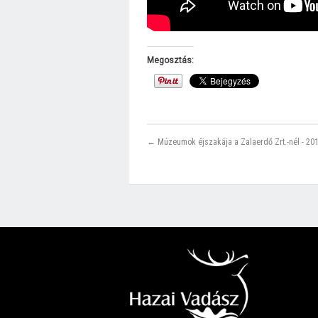
Megosztás:
← Múzeumok éjszakája a Zalaerdő Zrt.-nél - 201