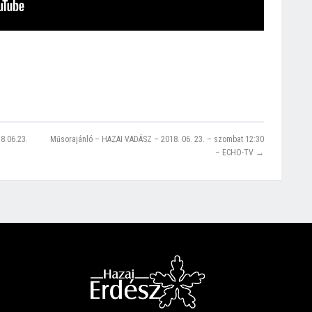
8.06.23.
Műsorajánló – HAZAI VADÁSZ – 2018. 06. 23. – szombat 12:30
– ECHO-TV →