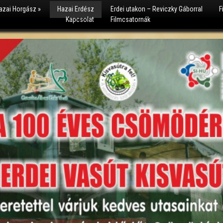
azai Horgász
»
Hazai Erdész
Erdei utakon – Reviczky Gáborral
F
Kapcsolat
Filmcsatornák