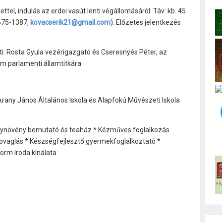
el, indulás az erdei vasút lenti végállomásáról. Táv: kb. 45
/675-1387,
kovacserik21@gmail.com
). Előzetes jelentkezés
: Rosta Gyula vezérigazgató és Cseresnyés Péter, az
um parlamenti államtitkára
any János Általános Iskola és Alapfokú Művészeti Iskola
ynövény bemutató és teaház * Kézműves foglalkozás
lovaglás * Készségfejlesztő gyermekfoglalkoztató *
orm Iroda kínálata