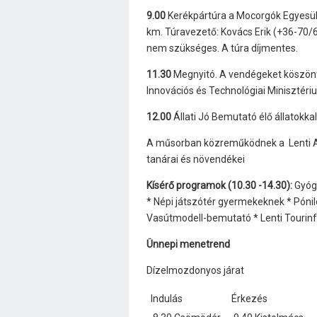
9.00
Kerékpártúra a Mocorgók Egyesülett
km. Túravezető: Kovács Erik (+36-70
nem szükséges. A túra díjmentes.
11.30
Megnyitó. A vendégeket köszönti
Innovációs és Technológiai Minisztéri
12.00
Állati Jó Bemutató élő állatokkal
A műsorban közreműködnek a Lenti Ar
tanárai és növendékei
Kísérő programok (10.30 -14.30):
Gyóg
* Népi játszótér gyermekeknek * Póni
Vasútmodell-bemutató * Lenti Tourinf
Ünnepi menetrend
Dízelmozdonyos járat
Indulás
Érkezés