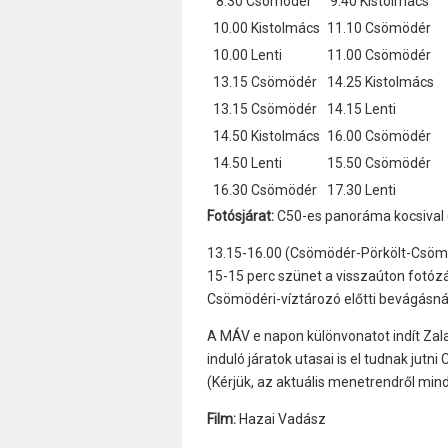
8.30 Csömödér
9.40 Kistolmács
10.00 Kistolmács
11.10 Csömödér
10.00 Lenti
11.00 Csömödér
13.15 Csömödér
14.25 Kistolmács
13.15 Csömödér
14.15 Lenti
14.50 Kistolmács
16.00 Csömödér
14.50 Lenti
15.50 Csömödér
16.30 Csömödér
17.30 Lenti
Fotósjárat:
C50-es panoráma kocsival (
13.15-16.00 (Csömödér-Pörkölt-Csöm
15-15 perc szünet a visszaúton fotózás
Csömödéri-víztározó előtti bevágásná
A MÁV e napon különvonatot indít Zala
induló járatok utasai is el tudnak ju
(Kérjük, az aktuális menetrendről mi
Film:
Hazai Vadász