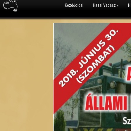
Kezdőoldal
Hazai Vadász
»
H