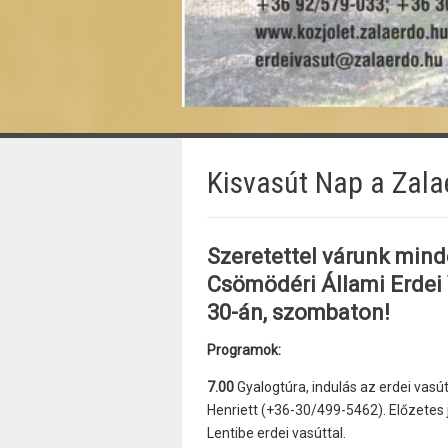
Kisvasút Nap a Zalae
Szeretettel várunk mind
Csömödéri Állami Erdei 
30-án, szombaton!
Programok:
7.00
Gyalogtúra, indulás az erdei vasút
Henriett (+36-30/499-5462). Előzetes
Lentibe erdei vasúttal.