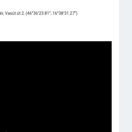
Vasút út 2. (46°36’23.81”; 16°38’31.27”)