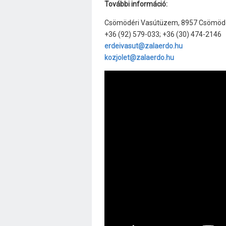
További információ:
Csömödéri Vasútüzem, 8957 Csömödér, 
+36 (92) 579-033; +36 (30) 474-2146
erdeivasut@zalaerdo.hu
kozjolet@zalaerdo.hu