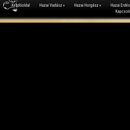
Kezdőoldal
Hazai Vadász
»
Hazai Horgász
»
Hazai Erdé
Kapcsol