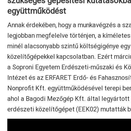
szükséges gépesítési kutatásokba
együttműködést
Annak érdekében, hogy a munkavégzés a sz
legjobban megfelelve történjen, a kíméletes
minél alacsonyabb szintű költségigénye egy 
közelítőgépekkel kapcsolatban. Ezért márci
a Soproni Egyetem Erdészeti-műszaki és Kö
Intézet és az ERFARET Erdő- és Fahasznosí
Nonprofit Kft. együttműködésével terepi be
ahol a Bagodi Mezőgép Kft. által legyártott
erdészeti közelítőgépet (EEK02) mutatták b