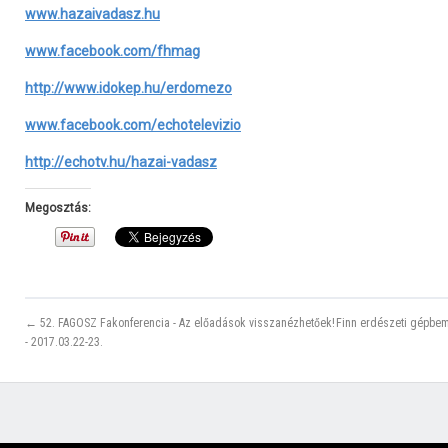
www.hazaivadasz.hu
www.facebook.com/fhmag
http://www.idokep.hu/erdomezo
www.facebook.com/echotelevizio
http://echotv.hu/hazai-vadasz
Megosztás:
← 52. FAGOSZ Fakonferencia - Az előadások visszanézhetőek!
Finn erdészeti gépbem
- 2017.03.22-23.