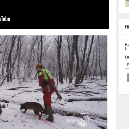
Hí
Ha
fi
Em