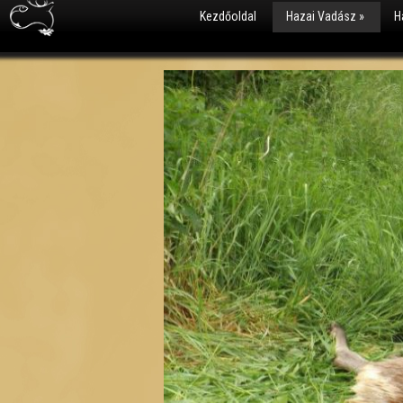
Kezdőoldal
Hazai Vadász
»
H