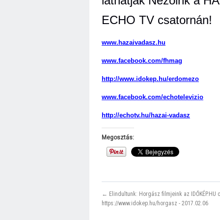
láthatják Nézőink a 
ECHO TV csatornán!
www.hazaivadasz.hu
www.facebook.com/fhmag
http://www.idokep.hu/erdomezo
www.facebook.com/echotelevizio
http://echotv.hu/hazai-vadasz
Megosztás:
← Elindultunk: Horgász filmjeink az IDŐKÉP.HU o
https://www.idokep.hu/horgasz - 2017.02.06