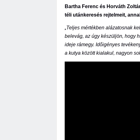
Bartha Ferenc és Horváth Zoltán
téli utánkeresés rejtelmeit, an
Teljes mértékben alázatosnak kell
„
belevág, az úgy készüljön, hogy h
ideje rámegy. Időigényes tevéken
a kutya között kialakul, nagyon so