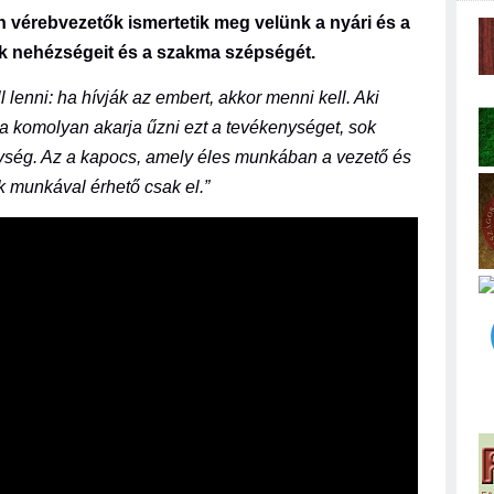
 vérebvezetők ismertetik meg velünk a nyári és a
nak nehézségeit és a szakma szépségét.
 lenni: ha hívják az embert, akkor menni kell. Aki
a komolyan akarja űzni ezt a tevékenységet, sok
ység. Az a kapocs, amely éles munkában a vezető és
k munkával érhető csak el.”