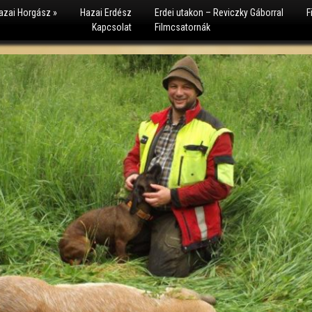
azai Horgász
»
Hazai Erdész
Erdei utakon – Reviczky Gáborral
F
Kapcsolat
Filmcsatornák