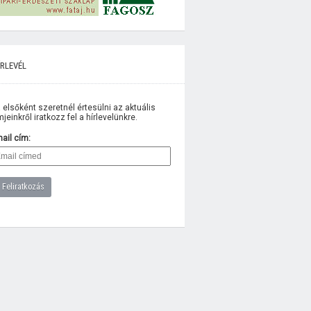
rlevél
 elsőként szeretnél értesülni az aktuális
lmjeinkről iratkozz fel a hírlevelünkre.
ail cím: