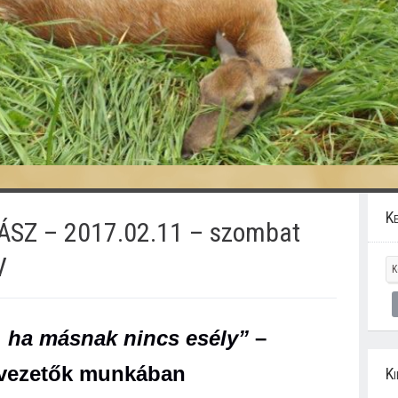
Ke
ÁSZ – 2017.02.11 – szombat
V
, ha másnak nincs esély”
–
vezetők munkában
Ki