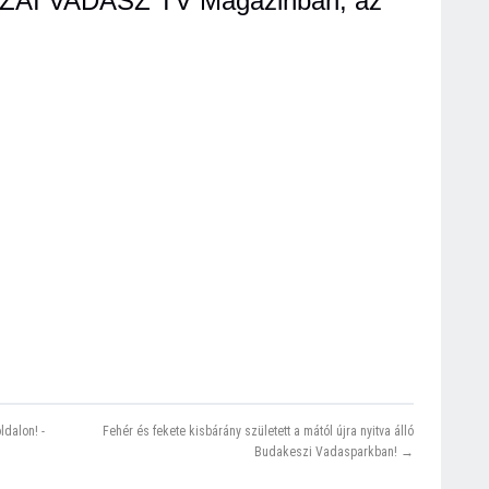
HAZAI VADÁSZ TV Magazinban, az
ldalon! -
Fehér és fekete kisbárány született a mától újra nyitva álló
Budakeszi Vadasparkban! →