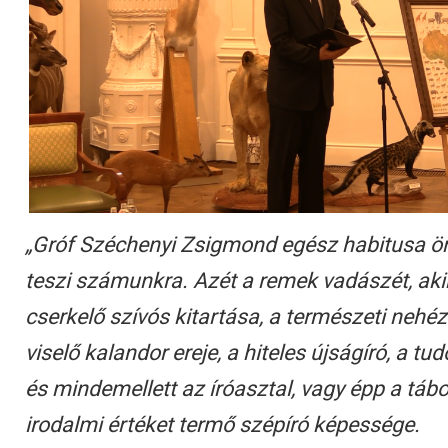
„Gróf Széchenyi Zsigmond egész habitusa ör
teszi számunkra. Azét a remek vadászét, akib
cserkelő szívós kitartása, a természeti neh
viselő kalandor ereje, a hiteles újságíró, a tu
és mindemellett az íróasztal, vagy épp a tábo
irodalmi értéket termő szépíró képessége.