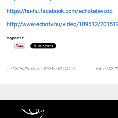
https://hu-hu.facebook.com/echotelevizio
http://www.echotv.hu/video/109512/2015
Megosztás:
← HAZAI VADÁSZ adások – ECHO-TV - 2016.02.01–6
Ajánló - HAZAI V