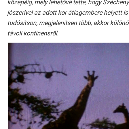
közepéig, mely lehetővé tette, hogy Széchen
jószerivel az adott kor átlagembere helyett i
tudósítson, megjelenítsen több, akkor különö
távoli kontinensről.