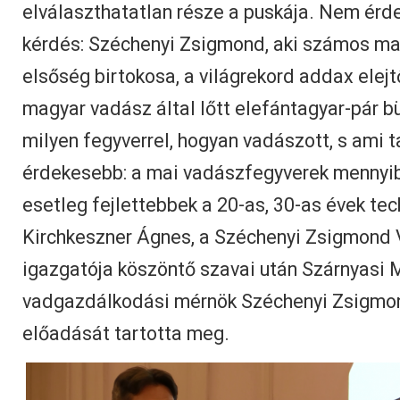
elválaszthatatlan része a puskája. Nem érde
kérdés: Széchenyi Zsigmond, aki számos ma
elsőség birtokosa, a világrekord addax elejt
magyar vadász által lőtt elefántagyar-pár b
milyen fegyverrel, hogyan vadászott, s ami 
érdekesebb: a mai vadászfegyverek mennyi
esetleg fejlettebbek a 20-as, 30-as évek tec
Kirchkeszner Ágnes, a Széchenyi Zsigmon
igazgatója köszöntő szavai után Szárnyasi 
vadgazdálkodási mérnök Széchenyi Zsigmon
előadását tartotta meg.