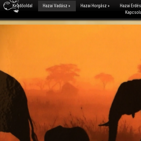
Kezdőoldal
Hazai Vadász
»
Hazai Horgász
»
Hazai Erdé
Kapcsol