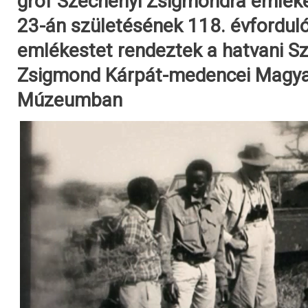
gróf Széchenyi Zsigmondra emlék
23-án születésének 118. évfordul
emlékestet rendeztek a hatvani S
Zsigmond Kárpát-medencei Magya
Múzeumban