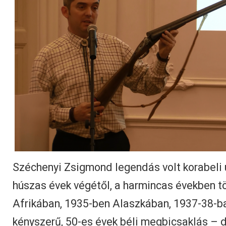
Széchenyi Zsigmond legendás volt korabeli 
húszas évek végétől, a harmincas években t
Afrikában, 1935-ben Alaszkában, 1937-38-b
kényszerű, 50-es évek béli megbicsaklás –