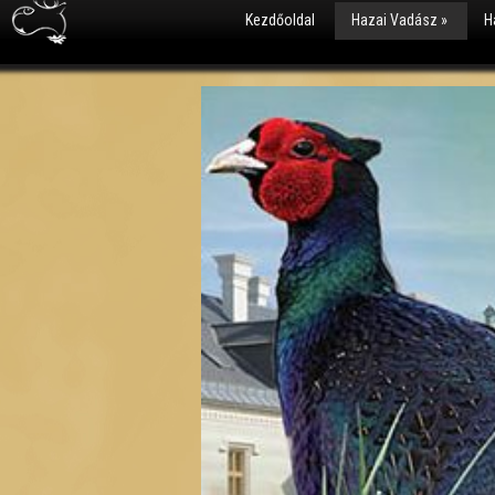
Kezdőoldal
Hazai Vadász
»
H