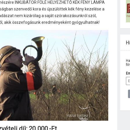
ny részére INKUBÁTOR FÖLÉ HELYEZHETŐ KÉK FÉNY LÁMPA
aságban szenvedő kora és újszülöttek kék fény kezelése a
adászat nem kizárólag a saját szórakozásunkról szól,
ől, akik összefogásunk eredményeként gyógyulhatnak!
Hí
Ha
fi
Em
vételi díj: 20.000,-Ft