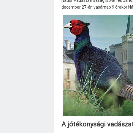
Nádor Vadásztársaság István és János
december 27-én vasárnap 9 órakor Nád
A jótékonysági vadászat 