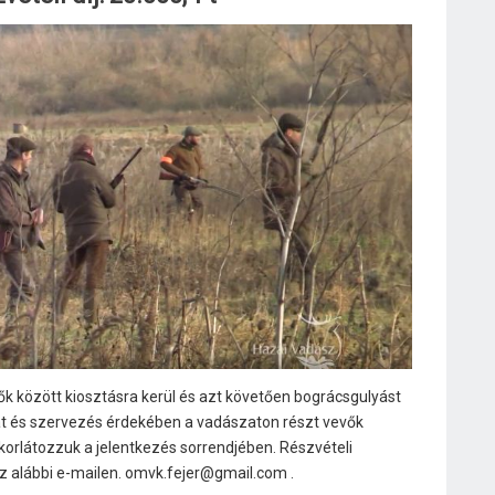
ők között kiosztásra kerül és azt követően bográcsgulyást
at és szervezés érdekében a vadászaton részt vevők
rlátozzuk a jelentkezés sorrendjében. Részvételi
 alábbi e-mailen. omvk.fejer@gmail.com .