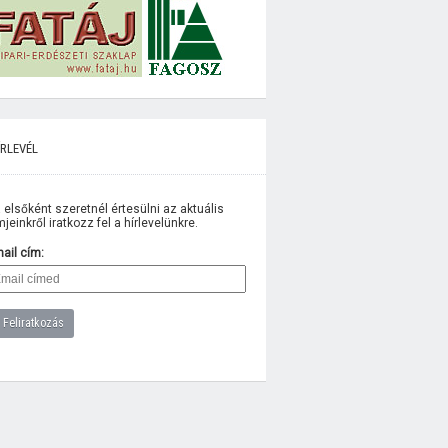
rlevél
 elsőként szeretnél értesülni az aktuális
lmjeinkről iratkozz fel a hírlevelünkre.
ail cím: