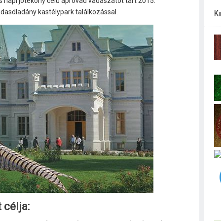
 napi jótékony célú apróvad vadászatot tart 2015.
asdladány kastélypark találkozással.
Ki
célja: