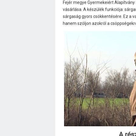
Fejér megye Gyermekeiért Alapítvá
vásárlása. A készülék funkciója: sárg
sárgaság gyors csökkentésére. Ez a v
hanem szóljon azokról a csöppségekr
A rész