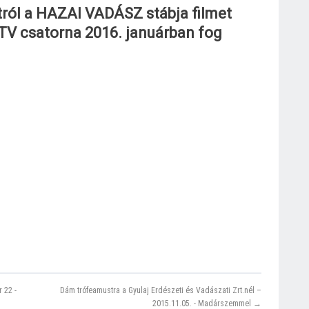
tról a HAZAI VADÁSZ stábja filmet
TV csatorna 2016. januárban fog
 22 -
Dám trófeamustra a Gyulaj Erdészeti és Vadászati Zrt.nél –
2015.11.05. - Madárszemmel →