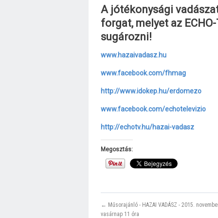
A jótékonysági vadásza
forgat, melyet az ECHO-
sugározni!
www.hazaivadasz.hu
www.facebook.com/fhmag
http://www.idokep.hu/erdomezo
www.facebook.com/echotelevizio
http://echotv.hu/hazai-vadasz
Megosztás:
← Műsorajánló - HAZAI VADÁSZ - 2015. november
vasárnap 11 óra