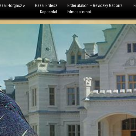
azai Horgász
»
Hazai Erdész
Erdei utakon – Reviczky Gáborral
F
Kapcsolat
Filmcsatornák