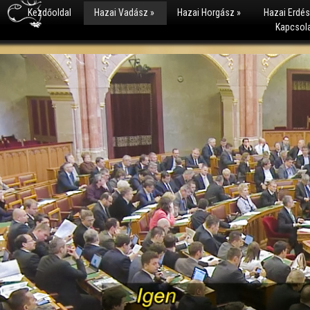
Kezdőoldal
Hazai Vadász
»
Hazai Horgász
»
Hazai Erdé
Kapcsol