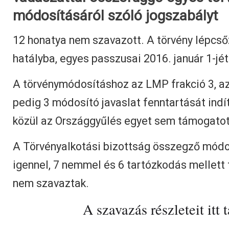
módosításáról szóló jogszabályt
12 honatya nem szavazott. A törvény lépcső
hatályba, egyes passzusai 2016. január 1-jét
A törvénymódosításhoz az LMP frakció 3, a
pedig 3 módosító javaslat fenntartását indí
közül az Országgyűlés egyet sem támogatot
A Törvényalkotási bizottság összegző módo
igennel, 7 nemmel és 6 tartózkodás mellett 
nem szavaztak.
A szavazás részleteit itt t