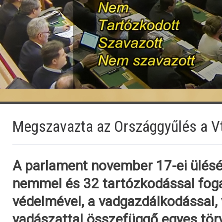
Megszavazta az Országgyűlés a V
A parlament november 17-ei ülésé
nemmel és 32 tartózkodással foga
védelmével, a vadgazdálkodással, 
vadászattal összefüggő egyes tör