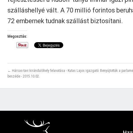
szálláshellyé vált. A 70 millió forintos ber
72 embernek tudnak szállást biztosítani.
Megosztás:
← Hársas-tavi kirándulóhely felavatása - Kutas Lajos igazgató
Benyújtották a parlame
beszéde - 2015.10.02.