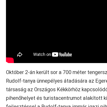
Október 2-án került sor a 700 méter tengersz
Rudolf-tanya ünnepélyes átadására az Egere
társaság az Országos Kékkörhöz kapcsolód
pihenőhelyet és turistacentrumot alakított ki
fejlesztéssel a Rudolf-tanya immár igazi pihe