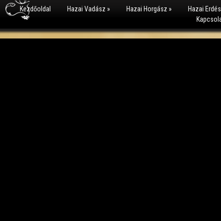
Kezdőoldal
Hazai Vadász
»
Hazai Horgász
»
Hazai Erdé
Kapcsol