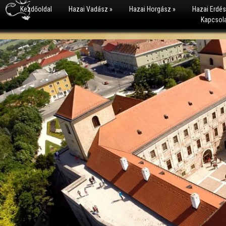
Kezdőoldal
Hazai Vadász
»
Hazai Horgász
»
Hazai Erdé
Kapcsol