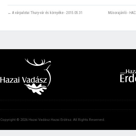
← A várpalotai Thury-vár és környéke - 2015.05.31
Műsorajánló - HAZ
Copyright © 2026 Hazai Vadász Hazai Erdész. All Rights Reserved.