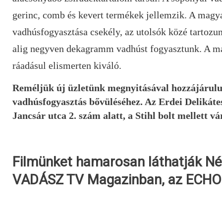
gerinc, comb és kevert termékek jellemzik. A magy
vadhúsfogyasztása csekély, az utolsók közé tartoz
alig negyven dekagramm vadhúst fogyasztunk. A m
ráadásul elismerten kiváló.
Reméljük új üzletünk megnyitásával hozzájárul
vadhúsfogyasztás bővüléséhez. Az
Erdei Delikáte
Jancsár utca 2. szám alatt, a Stihl bolt mellett vá
Filmünket hamarosan láthatják N
VADÁSZ TV Magazinban, az ECHO 