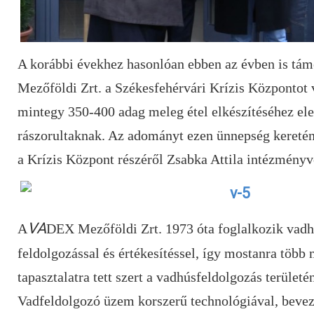
A korábbi évekhez hasonlóan ebben az évben is tám
Mezőföldi Zrt. a Székesfehérvári Krízis Központot
mintegy 350-400 adag meleg étel elkészítéséhez e
rászorultaknak. Az adományt ezen ünnepség keretén 
a Krízis Központ részéről Zsabka Attila intézményve
VA
A
DEX
Mezőföldi Zrt. 1973 óta foglalkozik vadhú
feldolgozással és értékesítéssel, így mostanra több 
tapasztalatra tett szert a vadhúsfeldolgozás terület
Vadfeldolgozó üzem korszerű technológiával, bev