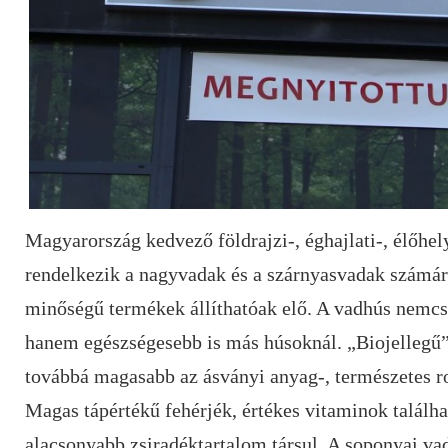
Magyarország kedvező földrajzi-, éghajlati-, élőhel
rendelkezik a nagyvadak és a szárnyasvadak számára
minőségű termékek állíthatóak elő. A vadhús nemcsa
hanem egészségesebb is más húsoknál. „Biojellegű”
továbbá magasabb az ásványi anyag-, természetes r
Magas tápértékű fehérjék, értékes vitaminok találha
alacsonyabb zsiradéktartalom társul. A soponyai va