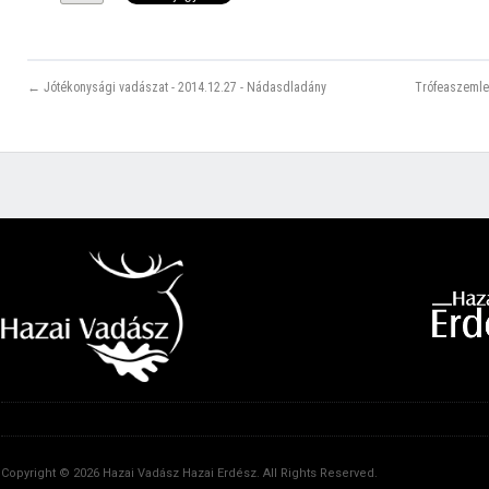
← Jótékonysági vadászat - 2014.12.27 - Nádasdladány
Trófeaszemle 
Copyright © 2026 Hazai Vadász Hazai Erdész. All Rights Reserved.