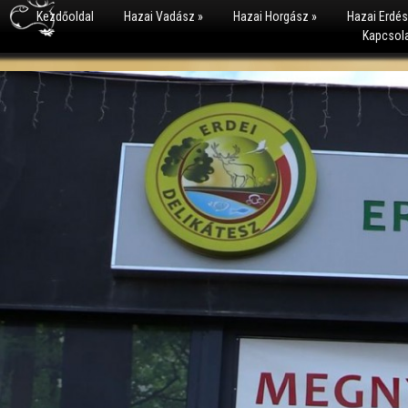
Kezdőoldal
Hazai Vadász
»
Hazai Horgász
»
Hazai Erdé
Kapcsol