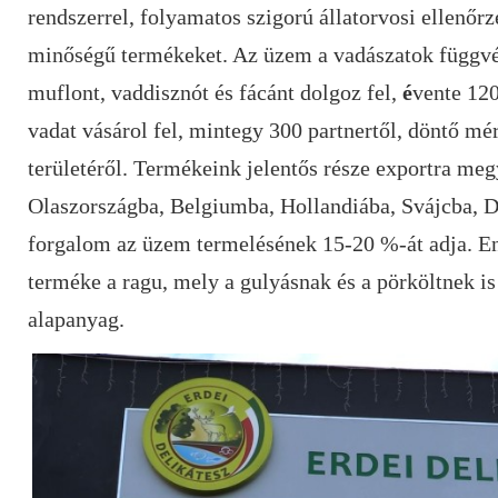
rendszerrel, folyamatos szigorú állatorvosi ellenőrz
minőségű termékeket. Az üzem a vadászatok függvén
muflont, vaddisznót és fácánt dolgoz fel,
é
vente 120
vadat vásárol fel, mintegy 300 partnertől, döntő m
területéről. Termékeink jelentős része exportra me
Olaszországba, Belgiumba, Hollandiába, Svájcba, D
forgalom az üzem termelésének 15-20 %-át adja. E
terméke a ragu, mely a gulyásnak és a pörköltnek i
alapanyag.