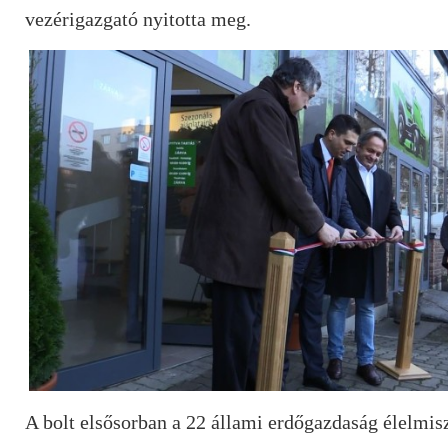
vezérigazgató nyitotta meg.
A bolt elsősorban a 22 állami erdőgazdaság élelmis