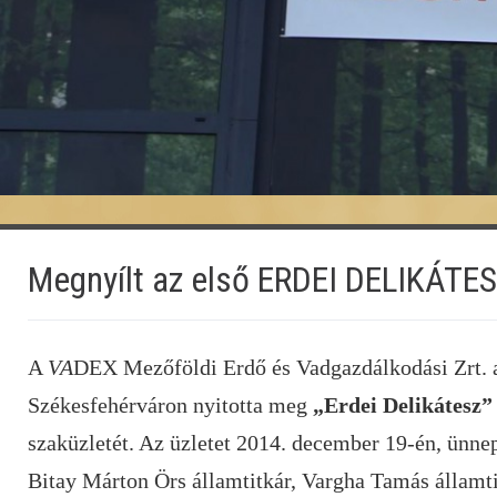
Megnyílt az első ERDEI DELIKÁTES
A
VA
DEX Mezőföldi Erdő és Vadgazdálkodási Zrt. 
Székesfehérváron nyitotta meg
„Erdei Delikátesz”
szaküzletét. Az üzletet 2014. december 19-én, ünnep
Bitay Márton Örs államtitkár, Vargha Tamás államt