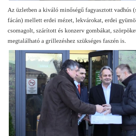
Az üzletben a kiváló minőségű fagyasztott vadhús (
fácán) mellett erdei mézet, lekvárokat, erdei gyümö
csomagolt, szárított és konzerv gombákat, szörpöket
megtalálható a grillezéshez szükséges faszén is.