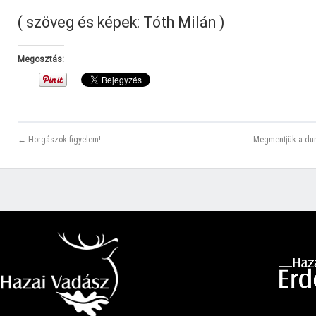
( szöveg és képek: Tóth Milán )
Megosztás:
← Horgászok figyelem!
Megmentjük a duna