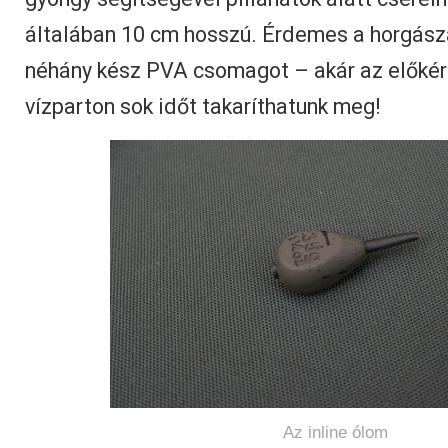
általában 10 cm hosszú. Érdemes a horgásza
néhány kész PVA csomagot – akár az előkére
vízparton sok időt takaríthatunk meg!
Az inline ólom