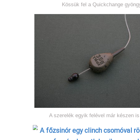
Kössük fel a Quickchange gyöngy
A szerelék egyik felével már készen i