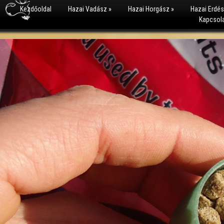
Kezdőoldal
Hazai Vadász
»
Hazai Horgász
»
Hazai Erdé
Kapcsol