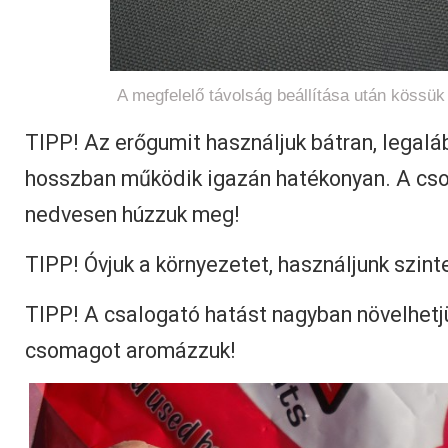
A megfelelő távolság beállítása után kössük
TIPP! Az erőgumit használjuk bátran, legalá
hosszban működik igazán hatékonyan. A cs
nedvesen húzzuk meg!
TIPP! Óvjuk a környezetet, használjunk szint
TIPP! A csalogató hatást nagyban növelhetj
csomagot aromázzuk!