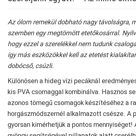
Az ólom remekül dobható nagy távolságra, mé
szemben egy megtömött etetőkosárral. Nyilv
hogy ezzel a szerelékkel nem tudunk csaloga
így más eszközökkel kell az etetést kialakítan
dobócső, csúzli.
Különösen a hideg vízi pecáknál eredményes,
kis PVA csomaggal kombinálva. Hasznos s
azonos tömegű csomagok készítéséhez a ra
horgászmódszernél alkalmazott csésze. A p
gyorsan kimérhetjük a pontos mennyiséget!
gyöngy segítségével pillanatok alatt cserél