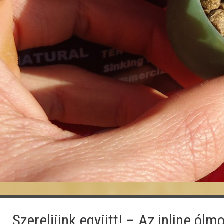
Szereljünk együtt! – Az inline ólm