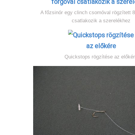
A főzsinór egy clinch csomóval rögzített 8
csatlakozik a szerelékhez
Quickstops rögzítése az előké