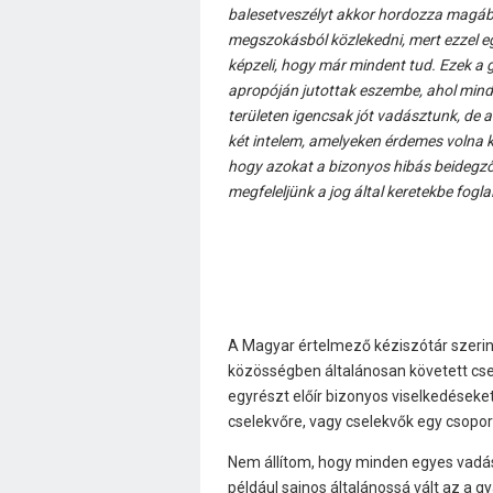
balesetveszélyt akkor hordozza magába
megszokásból közlekedni, mert ezzel e
képzeli, hogy már mindent tud. Ezek a
apropóján jutottak eszembe, ahol mind
területen igencsak jót vadásztunk, de a
két intelem, amelyeken érdemes volna k
hogy azokat a bizonyos hibás beidegz
megfeleljünk a jog által keretekbe fogl
A Magyar értelmező kéziszótár szerint
közösségben általánosan követett cse
egyrészt előír bizonyos viselkedések
cselekvőre, vagy cselekvők egy csopor
Nem állítom, hogy minden egyes vadás
például sajnos általánossá vált az a g