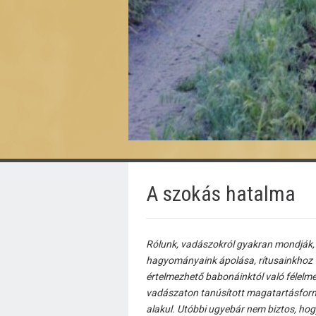
A szokás hatalma
Rólunk, vadászokról gyakran mondják, h
hagyományaink ápolása, rítusainkhoz 
értelmezhető babonáinktól való félelme
vadászaton tanúsított magatartásform
alakul. Utóbbi ugyebár nem biztos, hog