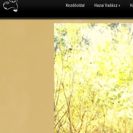
Kezdőoldal
Hazai Vadász
»
H