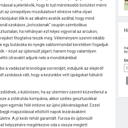
ymással a jelenlévők, hogy ki tud méretesebb botütést mérni
 Ezt az ünnepélyes mozdulatsort elnézve néha olyan
ciójukat élik ki az alkalmi avatók azáltal, hogy mind
snál szokásos „botozásnak” csupán szimbolikus
Hí
tustalan, ha néhányan ezt kéjes vigyorral az arcukon,
rejüket fitogtatva teszik meg. Véleményem szerint inkább
y ne egy butácska és nyegle sablonmondat keretében fogadjuk
Ha
ők – közé az újdonsült jágert, hanem hogy valamilyen
fi
éltó útravalót adjunk neki a mondókánkkal.
Em
be a vadászat kronológiai sorrendjét, induljunk az elejéről!
jedt szokássá vált, hogy a kezünkbe vett újságokat hátulról
zdődnek, s különösen, ha az ütemterv szerint közvetlenül a
sze a zöldruhás kompánia, akkor széles gesztusokkal
gon egymás felé intézve az újévi jókívánságokat. Ezzel
bejgli majszolással eltöltött napok lezárásaként
ületre. A jó kedv tehát garantált. Furcsa és újdonsült
at helyszínére megérkezve oda s vissza meglett