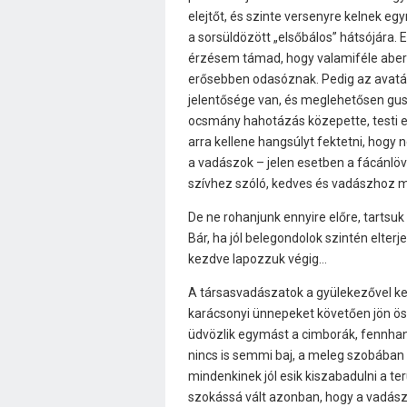
elejtőt, és szinte versenyre kelnek eg
a sorsüldözött „elsőbálos” hátsójára.
érzésem támad, hogy valamiféle aberrá
erősebben odasóznak. Pedig az avatá
jelentősége van, és meglehetősen gusz
ocsmány hahotázás közepette, testi e
arra kellene hangsúlyt fektetni, hog
a vadászok – jelen esetben a fácánlöv
szívhez szóló, kedves és vadászhoz m
De ne rohanjunk ennyire előre, tartsuk 
Bár, ha jól belegondolok szintén elter
kezdve lapozzuk végig…
A társasvadászatok a gyülekezővel ke
karácsonyi ünnepeket követően jön ös
üdvözlik egymást a cimborák, fennhan
nincs is semmi baj, a meleg szobában 
mindenkinek jól esik kiszabadulni a ter
szokássá vált azonban, hogy a vadász