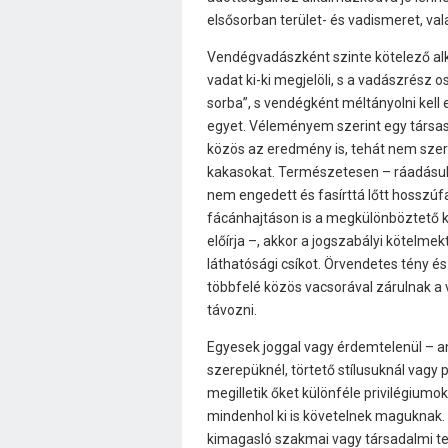
elsősorban terület- és vadismeret, va
Vendégvadászként szinte kötelező alk
vadat ki-ki megjelöli, s a vadászrész os
sorba”, s vendégként méltányolni kell 
egyet. Véleményem szerint egy társas
közös az eredmény is, tehát nem sze
kakasokat. Természetesen – ráadásul a
nem engedett és fasírttá lőtt hosszúfar
fácánhajtáson is a megkülönböztető ka
előírja –, akkor a jogszabályi kötelme
láthatósági csíkot. Örvendetes tény 
többfelé közös vacsorával zárulnak a 
távozni.
Egyesek joggal vagy érdemtelenül – an
szerepüknél, törtető stílusuknál vagy
megilletik őket különféle privilégiumok
mindenhol ki is követelnek maguknak. 
kimagasló szakmai vagy társadalmi te