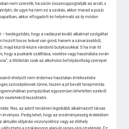
okan nem szeretik, ha sűrűn összecuppogtatják az arcát, s
ntjén, de ugye ha nem ez a szokás, akkor marad a puszi.
csapatban, akkor elfogadott és helyénvaló az ily módon
ró – beidegződés, hogy a vadászat kiváló alkalmat szolgáltat
an hozott boros teával van gond, hanem a szivarzsebből,
ő, majd kézről-kézre vándorló butykosokkal. S ha már itt
, hogy a puskánk szállítása, viselése vagy használata során
cia”, a tiltólistán csak az alkoholos befolyásoltság szerepel.
sairól ehelyütt nem érdemes hasztalan értekezésbe
eges szócséplésnek tűnne, hiszen a jól bevált terepmintás
 egyenruháiban pompázókat egyszerűen lehetetlen ezekről
ő viseletekről leszoktatni.
ndás. Nos, az adott területen leginkább alkalmazott társas
 érvényes. Pedig lehet, hogy az eredményesség érdekében
 aktuális időjárási viszonyokhoz vagy az élőhely
változtatni a szokásjogon alapuló réges-régi stratégián. Ez