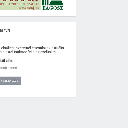
rlevél
 elsőként szeretnél értesülni az aktuális
lmjeinkről iratkozz fel a hírlevelünkre.
ail cím: