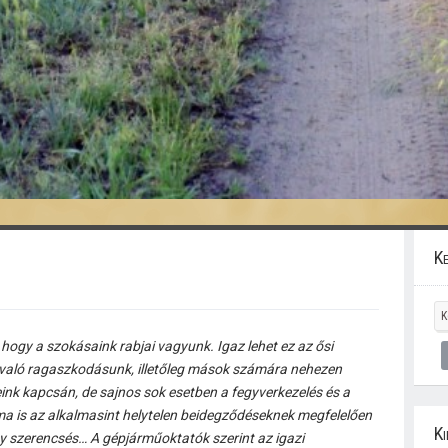
Ke
ogy a szokásaink rabjai vagyunk. Igaz lehet ez az ősi
való ragaszkodásunk, illetőleg mások számára nehezen
ink kapcsán, de sajnos sok esetben a fegyverkezelés és a
a is az alkalmasint helytelen beidegződéseknek megfelelően
Ki
y szerencsés… A gépjárműoktatók szerint az igazi