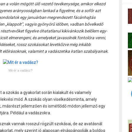
n a volán mögött ülő vezető tevékenysége, amikor elkezd
gyenes arányosságban lankad a figyelme, és a sofőr azt
 gondolatok egy januárban megrendezett fácánhajtás
en „klappolt”, vagyis gyönyörű időben, vadban bővelkedő
 résztvevőket figyelve óhatatlanul kikívánkozik belőlem egy-
icsit elmerengeni, és amelyeket javasolnék fontolóra venni,
ődéseket, rossz szokásokat levetkőzve még inkább
alt előírásoknak, valamint a vadászetika íratlan szabályainak.
Mit ér a vadász?
 a szokás a gyakorlat során kialakult és valamely
lekvési mód. A szokás olyan viselkedésminta, amely
et, másrészt jellemzően és ismétlődő módon jellemző egy
tjára. Például a vadászokra.
znak vannak rosszul rögzült szokásai, de az avatásnál
yakorlat, mely szerint jó alaposan elnáspángolják a boldog