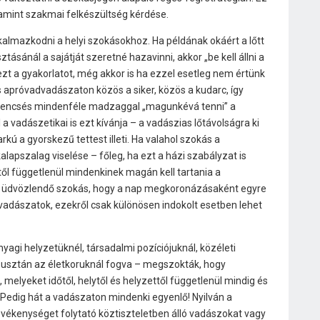
lamint szakmai felkészültség kérdése.
almazkodni a helyi szokásokhoz. Ha példának okáért a lőtt
ztásánál a sajátját szeretné hazavinni, akkor „be kell állni a
ezt a gyakorlatot, még akkor is ha ezzel esetleg nem értünk
 apróvadvadászaton közös a siker, közös a kudarc, így
rencsés mindenféle madzaggal „magunkévá tenni” a
 vadászetikai is ezt kívánja – a vadászias lőtávolságra ki
kú a gyorskezű tettest illeti. Ha valahol szokás a
lapszalag viselése – főleg, ha ezt a házi szabályzat is
ktől függetlenül mindenkinek magán kell tartania a
és üdvözlendő szokás, hogy a nap megkoronázásaként egyre
vadászatok, ezekről csak különösen indokolt esetben lehet
yagi helyzetüknél, társadalmi pozíciójuknál, közéleti
 pusztán az életkoruknál fogva – megszokták, hogy
, melyeket időtől, helytől és helyzettől függetlenül mindig és
Pedig hát a vadászaton mindenki egyenlő! Nyilván a
vékenységet folytató köztiszteletben álló vadászokat vagy