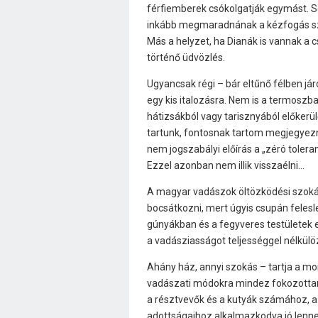
férfiemberek csókolgatják egymást. S
inkább megmaradnának a kézfogás szi
Más a helyzet, ha Dianák is vannak a 
történő üdvözlés.
Ugyancsak régi – bár eltűnő félben já
egy kis italozásra. Nem is a termoszb
hátizsákból vagy tarisznyából előkerül
tartunk, fontosnak tartom megjegyezni
nem jogszabályi előírás a „zéró toleran
Ezzel azonban nem illik visszaélni…
A magyar vadászok öltözködési szoká
bocsátkozni, mert úgyis csupán felesl
gúnyákban és a fegyveres testületek
a vadásziasságot teljességgel nélkülöz
Ahány ház, annyi szokás – tartja a mo
vadászati módokra mindez fokozottan
a résztvevők és a kutyák számához, az
adottságaihoz alkalmazkodva jó lenne 