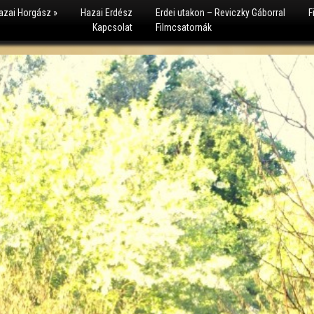
azai Horgász
»
Hazai Erdész
Erdei utakon – Reviczky Gáborral
F
Kapcsolat
Filmcsatornák