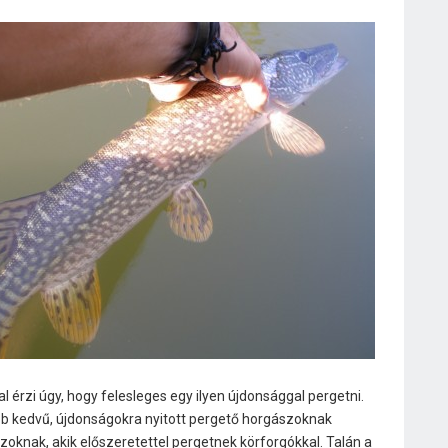
l érzi úgy, hogy felesleges egy ilyen újdonsággal pergetni.
bb kedvű, újdonságokra nyitott pergető horgászoknak
zoknak, akik előszeretettel pergetnek körforgókkal. Talán a