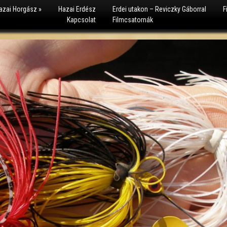
azai Horgász
»
Hazai Erdész
Erdei utakon – Reviczky Gáborral
F
Kapcsolat
Filmcsatornák