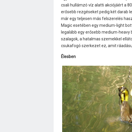
csali hullámzó víz alatti akciójáért a 8
erősebb rezgéseket pedig két darab lev
már egy teljesen más felszerelés has
Magic esetében egy medium-light bot
legalább egy erősebb medium-heavy b
szalagok, a hatalmas szemekkel ellátot
csukafogó szerkezet ez, amit ráadásu
Élesben