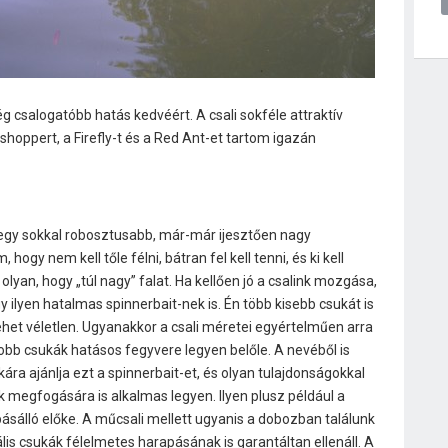
 csalogatóbb hatás kedvéért. A csali sokféle attraktív
hoppert, a Firefly-t és a Red Ant-et tartom igazán
 egy sokkal robosztusabb, már-már ijesztően nagy
ogy nem kell tőle félni, bátran fel kell tenni, és ki kell
 olyan, hogy „túl nagy” falat. Ha kellően jó a csalink mozgása,
 ilyen hatalmas spinnerbait-nek is. Én több kisebb csukát is
ehet véletlen. Ugyanakkor a csali méretei egyértelműen arra
yobb csukák hatásos fegyvere legyen belőle. A nevéből is
kára ajánlja ezt a spinnerbait-et, és olyan tulajdonságokkal
k megfogására is alkalmas legyen. Ilyen plusz például a
sálló előke. A műcsali mellett ugyanis a dobozban találunk
ális csukák félelmetes harapásának is garantáltan ellenáll. A