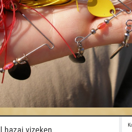
Ke
l hazai vizeken