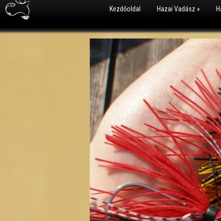
Kezdőoldal
Hazai Vadász
»
H