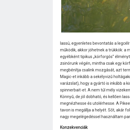
lassú, egyenletes bevontatás a legcé
működik, akkor jöhetnek a trükkök: a 
egyébként tipikus „körforgós” élményt
zsinórunk végén, mintha csak egy kör
megbénítja csalink mozgását, azt ter
Magic-et inkább a sekélyvizű holtágak
varázslat), hogy a gyártó is inkább a k
spinnerbait-et. A nem túl mély vizeken
Könnyű, de jól dobható, és kellően la
megnézhesse és utolérhesse. A Pike
tavon is megállja a helyét. Sőt, akár f
nagy megelégedéssel használtam par
Konzekvenciák