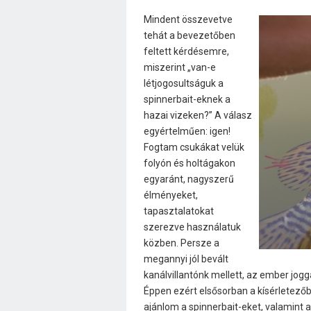
Mindent összevetve
tehát a bevezetőben
feltett kérdésemre,
miszerint „van-e
létjogosultságuk a
spinnerbait-eknek a
hazai vizeken?” A válasz
egyértelműen: igen!
Fogtam csukákat velük
folyón és holtágakon
egyaránt, nagyszerű
élményeket,
tapasztalatokat
szerezve használatuk
közben. Persze a
megannyi jól bevált
kanálvillantónk mellett, az ember jogga
Éppen ezért elsősorban a kísérletező
ajánlom a spinnerbait-eket, valamint a