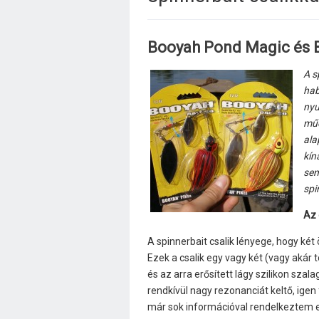
Booyah Pond Magic és B
A s
hab
nyu
műc
ala
kín
sem
spi
Az 
A spinnerbait csalik lényege, hogy két
Ezek a csalik egy vagy két (vagy akár
és az arra erősített lágy szilikon szal
rendkívül nagy rezonanciát keltő, ig
már sok információval rendelkeztem eze