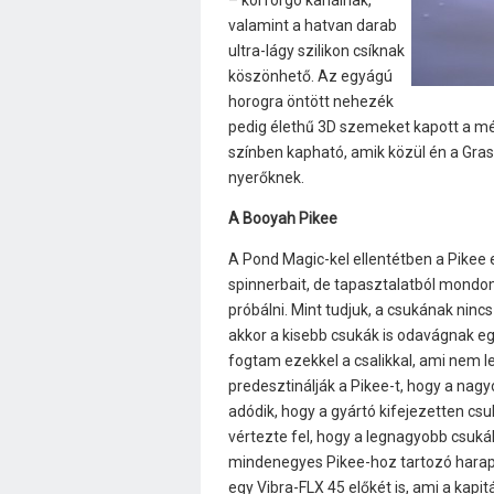
– körforgó kanálnak,
valamint a hatvan darab
ultra-lágy szilikon csíknak
köszönhető. Az egyágú
horogra öntött nehezék
pedig élethű 3D szemeket kapott a még
színben kapható, amik közül én a Grass
nyerőknek.
A Booyah Pikee
A Pond Magic-kel ellentétben a Pikee
spinnerbait, de tapasztalatból mondom, h
próbálni. Mint tudjuk, a csukának nincs
akkor a kisebb csukák is odavágnak egy
fogtam ezekkel a csalikkal, ami nem l
predesztinálják a Pikee-t, hogy a nag
adódik, hogy a gyártó kifejezetten csu
vértezte fel, hogy a legnagyobb csuká
mindenegyes Pikee-hoz tartozó harapá
egy Vibra-FLX 45 előkét is, ami a kapit