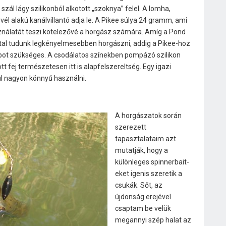
0 szál lágy szilikonból alkotott „szoknya” felel. A lomha,
él alakú kanálvillantó adja le. A Pikee súlya 24 gramm, ami
ználatát teszi kötelezővé a horgász számára. Amíg a Pond
tal tudunk legkényelmesebben horgászni, addig a Pikee-hoz
ot szükséges. A csodálatos színekben pompázó szilikon
t fej természetesen itt is alapfelszereltség. Egy igazi
l nagyon könnyű használni.
A horgászatok során
szerezett
tapasztalataim azt
mutatják, hogy a
különleges spinnerbait-
eket igenis szeretik a
csukák. Sőt, az
újdonság erejével
csaptam be velük
megannyi szép halat az