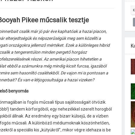
ooyah Pikee műcsalik tesztje
pinnerbait csalik már jó pár éve kaphatóak a hazai piacon,
ár elterjedtségük és népszerűségük meg sem közelíti a
Ki
gati országokra jellemző mértéket. Ezek a különleges hibrid
salik a tengerentúlon minden pergető horgász
pfelszerelésének részei. Az amerikai piacon hihetetlen a
álat ebből a számunkra még mindig kicsit furcsa, igazából
mire sem hasonlító csalétekből. De vajon mi is pontosan a
nnerbait? És van-e létjogosultsága a hazai vizeken?
első benyomás
 önmagában is fogós műcsali típus sajátosságait ötvözik.
 több!) tandem körforgóból, egy nehezékkel szerelt horogból
agokból állnak. Az eredmény egy bizarr külsejű, de a vízben
en fogós műcsali. A különböző médiumoknak köszönhetően,
kről a speciális kis „kütyükről”, mikor végre idehaza is be