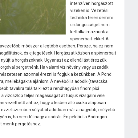
intenzíven horgászott
vizeken is. Vezetési
technika terén semmi
ördöngösséget nem
kell alkalmaznunk a
spinnerbait-ekkel. A
lravezetőbb módszer a legtöbb esetben. Persze, ha ez nem
megállítások, és ejtegetések. Horgászat közben a spinnerbait
 nyújt a horgászoknak. Ugyanazt az ellenállást érezzük
forgóval pergetnénk. Ha valami vízinövény vagy uszadék
mészetesen azonnal érezni is fogjuk a kezünkben. A Pond
ra, mellékágakra ajánlom. A nevéből is adódik (tavacska
isebb tavakra találta ki ezt a rendhagyóan finom pici
 a vízoszlop teljes magasságát át tudjuk vizsgálni vele.
ssan vezethető ahhoz, hogy a lesben álló csuka alaposan
e ezzel szemben súlyából adódóan már a nagyobb, mélyebb
olyón is, ha nem túl nagy a sodrás. Én például a Bodrogon
t menti pergetéshez.