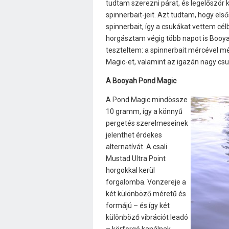
tudtam szerezni párat, és legelőször
spinnerbait-jeit. Azt tudtam, hogy el
spinnerbait, így a csukákat vettem cél
horgásztam végig több napot is Booya
teszteltem: a spinnerbait mércével m
Magic-et, valamint az igazán nagy csu
A Booyah Pond Magic
A Pond Magic mindössze
10 gramm, így a könnyű
pergetés szerelmeseinek
jelenthet érdekes
alternatívát. A csali
Mustad Ultra Point
horgokkal kerül
forgalomba. Vonzereje a
két különböző méretű és
formájú – és így két
különböző vibrációt leadó