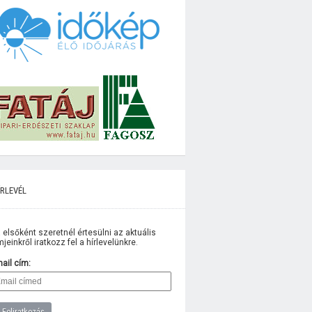
rlevél
 elsőként szeretnél értesülni az aktuális
lmjeinkről iratkozz fel a hírlevelünkre.
ail cím: