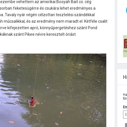
 kezembe vehettem az amerikai Booyah Bait co. cég
sősorban feketesügérre és csukára lehet eredményes a
ba. Tavaly nyár végén célzottan tesztelési szándékkal
h műcsalikkal, és az eredmény nem maradt el. Kétféle csalit
érve kifejezetten apró, könnyűpergetéshez szánt Pond
káknak szánt Pikee névre keresztelt óriást.
Hí
Ha
fi
Em