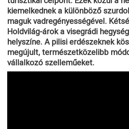
turisztikai célpont. Ezek közül a he
kiemelkednek a különböző szurdok
maguk vadregényességével. Kétség
Holdvilág-árok a visegrádi hegység
helyszíne. A pilisi erdészeknek k
megújult, természetközelibb módo
vállalkozó szelleműeket.