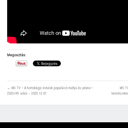
Megosztás:
← M5 TV – A hortobágyi őstulok populáció múltja és jelene –
M5 TV
2025/49. adás – 2025.12.07.
természete