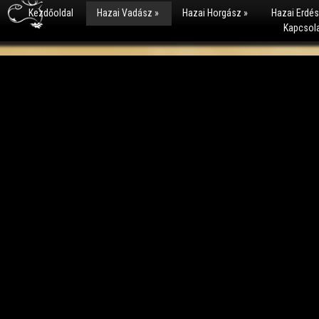
Kezdőoldal
Hazai Vadász
»
Hazai Horgász
»
Hazai Erdé
Kapcsol